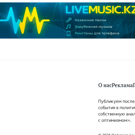
О нас
Реклама
Публикуем послед
события в полити
собственную анал
с оптимизмом».