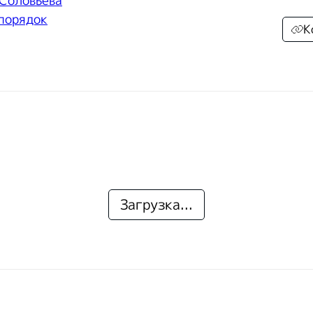
 Соловьева
 порядок
К
Загрузка...