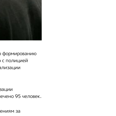
по формированию
 с полицией
еализации
изации
ечено 95 человек.
ениям за