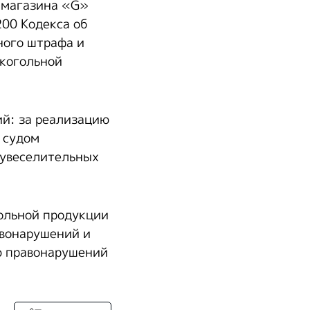
р-магазина «G»
200 Кодекса об
ного штрафа и
лкогольной
ий: за реализацию
 судом
 увеселительных
ольной продукции
авонарушений и
ю правонарушений