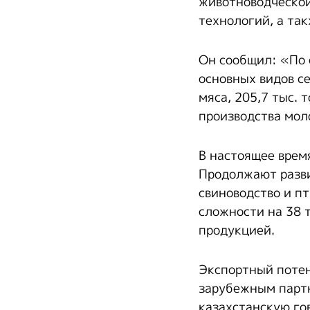
животноводческой
технологий, а та
Он сообщил: «По 
основных видов се
мяса, 205,7 тыс. 
производства мол
В настоящее врем
Продолжают разви
свиноводство и п
сложности на 38 
продукцией.
Экспортный потен
зарубежным партн
казахстанскую го