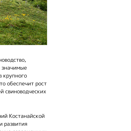
новодство,
е значимые
в крупного
то обеспечит рост
ей свиноводческих
ний Костанайской
и развития