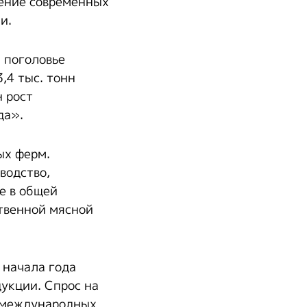
рение современных
и.
 поголовье
,4 тыс. тонн
н рост
да».
ых ферм.
водство,
е в общей
ственной мясной
 начала года
укции. Спрос на
ю международных