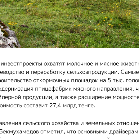
инвестпроекты охватят молочное и мясное живот
цеводство и переработку сельхозпродукции. Самы
оительство откормочных площадок на 5 тыс. голо
модернизация птицефабрик мясного направления, ч
йлерной продукции, а также расширение мощност
оимость составит 27,4 млрд тенге.
авления сельского хозяйства и земельных отноше
Бекмухамедов отметил, что основными драйверам