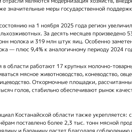
 отрасли являются модернизация хозяйств, внед
кже значительные меры государственной поддержк
состоянию на 1 ноября 2025 года регион увеличил
льхозживотных. За десять месяцев произведено 53
тонн молока и 319 млн штук яиц. Особенно замете
ока — плюс 9,4% к аналогичному периоду 2024 го
я в области работают 17 крупных молочно-товарн
ваться мясное животноводство, коневодство, овце
тицеводство. Откормочные площадки, рассчитанны
тысяч голов, стабильно обеспечивают рынок каче
циал Костанайской области также укрепляется: с
ёрам поставлено более 2,3 тыс. тонн мясной прод
вядину и баранину растет благодаря соблюдени