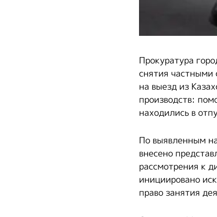
Прокуратура горо
снятия частными
на выезд из Каза
производств: пом
находились в отпу
По выявленным н
внесено представ
рассмотрения к д
инициировано иск
право занятия де