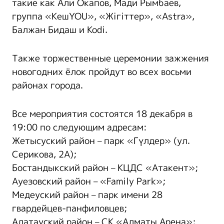
такие как Али Окапов, Мади Рымбаев,
группа «КешYOU», «Жігіттер», «Astra»,
Балжан Бидаш и Kodi.
Также торжественные церемонии зажжения
новогодних ёлок пройдут во всех восьми
районах города.
Все мероприятия состоятся 18 декабря в
19:00 по следующим адресам:
Жетысуский район – парк «Гүлдер» (ул.
Серикова, 2А);
Бостандыкский район – КЦДС «Атакент»;
Ауезовский район – «Family Park»;
Медеуский район – парк имени 28
гвардейцев-панфиловцев;
Алатауский район – СК «Алматы Арена»;