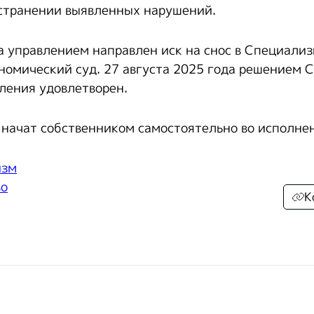
странении выявленных нарушений.
а управлением направлен иск на снос в Специали
омический суд. 27 августа 2025 года решением 
ления удовлетворен.
начат собственником самостоятельно во исполнен
изм
во
К