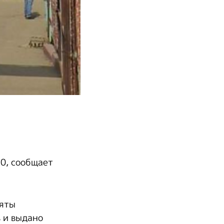
20, сообщает
няты
 и выдано