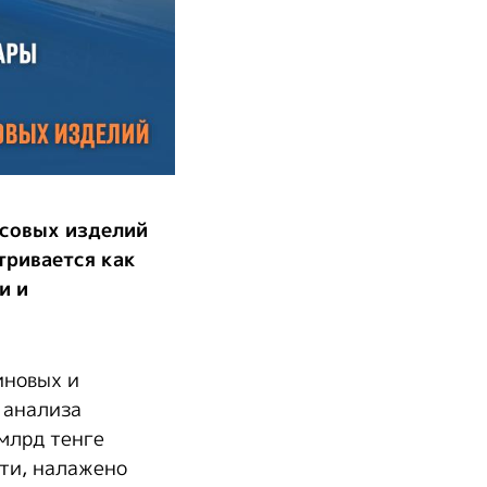
ссовых изделий
тривается как
и и
иновых и
 анализа
 млрд тенге
сти, налажено