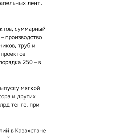
капельных лент,
ектов, суммарный
 – производство
ников, труб и
 проектов
орядка 250 – в
выпуску мягкой
ора и других
лрд тенге, при
лий в Казахстане