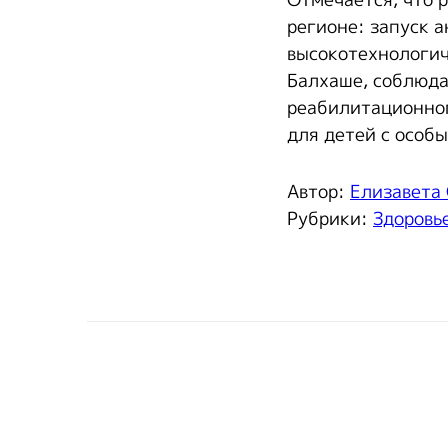
Отмечается, что 
регионе: запуск 
высокотехнологич
Балхаше, соблюда
реабилитационног
для детей с особ
Автор:
Елизавета
Рубрики:
Здоровь