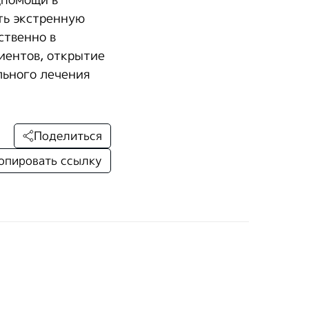
дпомощи в
ть экстренную
ственно в
иентов, открытие
льного лечения
Поделиться
опировать ссылку