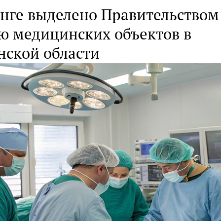
енге выделено Правительством
ю медицинских объектов в
нской области