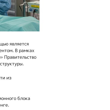
щью является
ентом. В рамках
» Правительство
аструктуры.
ти из
ионного блока
нге.