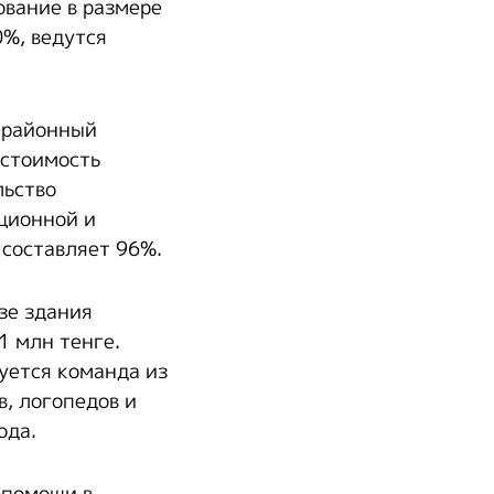
вание в размере
0%, ведутся
жрайонный
 стоимость
льство
ционной и
 составляет 96%.
зе здания
1 млн тенге.
уется команда из
, логопедов и
ода.