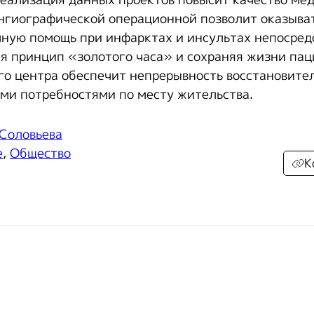
реализация данных проектов повысит качество ме
ангиографической операционной позволит оказыва
ную помощь при инфарктах и инсультах непосред
я принцип «золотого часа» и сохраняя жизни пац
о центра обеспечит непрерывность восстановите
ыми потребностями по месту жительства.
 Соловьева
е
,
Общество
К