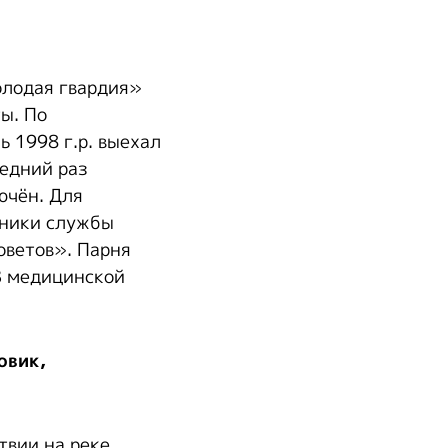
олодая гвардия»
ы. По
 1998 г.р. выехал
ледний раз
ючён. Для
дники службы
оветов». Парня
В медицинской
овик,
твии на реке