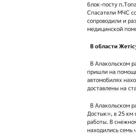
блок-посту п.Топ
Спасатели МЧС с
сопроводили и ра
медицинской помо
В области Жетісу
В Алакольском р
пришли на помощь
автомобилях нахо
доставлены на ст
В Алакольском ра
Достык», в 25 км
работы. В снежно
находились семь 