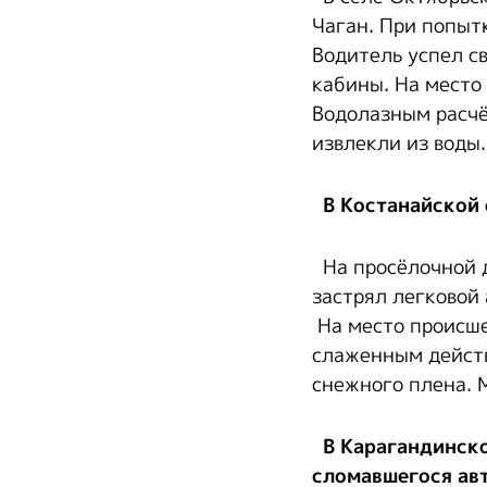
Чаган. При попыт
Водитель успел с
кабины. На место
Водолазным расчё
извлекли из воды
В Костанайской 
На просёлочной д
застрял легковой
На место происше
слаженным действ
снежного плена. 
В Карагандинско
сломавшегося ав