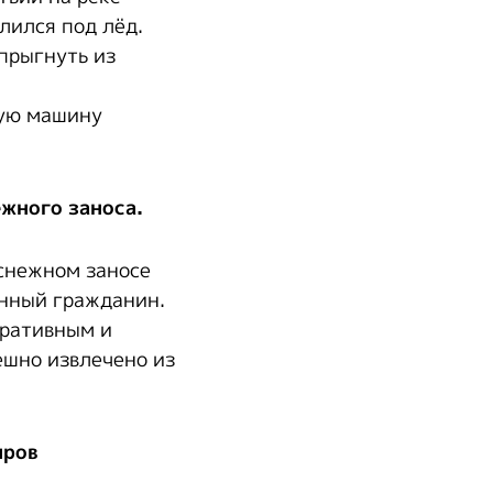
лился под лёд.
прыгнуть из
вую машину
жного заноса.
 снежном заносе
анный гражданин.
еративным и
ешно извлечено из
иров