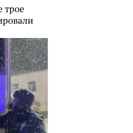
 трое
уировали