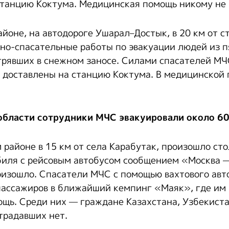
станцию Коктума. Медицинская помощь никому не 
йоне, на автодороге Ушарал–Достык, в 20 км от с
но-спасательные работы по эвакуации людей из п
трявших в снежном заносе. Силами спасателей МЧ
и доставлены на станцию Коктума. В медицинской
бласти сотрудники МЧС эвакуировали около 60
районе в 15 км от села Карабутак, произошло ст
биля с рейсовым автобусом сообщением «Москва
оизошло. Спасатели МЧС с помощью вахтового ав
пассажиров в ближайший кемпинг «Маяк», где им
щь. Среди них — граждане Казахстана, Узбекиста
традавших нет.