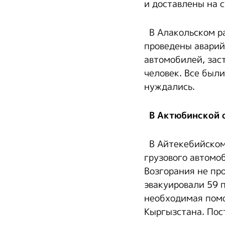
и доставлены на 
В Алакольском ра
проведены аварий
автомобилей, зас
человек. Все был
нуждались.
В Актюбинской о
В Айтекебийском 
грузового автомо
Возгорания не пр
эвакуировали 59 
необходимая помо
Кыргызстана. Пос