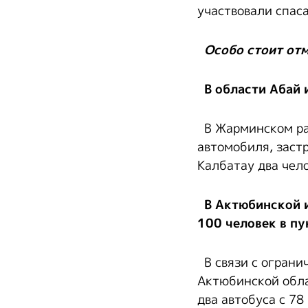
участвовали спас
Особо стоит отм
В области Абай и
В Жарминском рай
автомобиля, заст
Калбатау два чел
В Актюбинской и
100 человек в пу
В связи с ограни
Актюбинской обла
два автобуса с 7