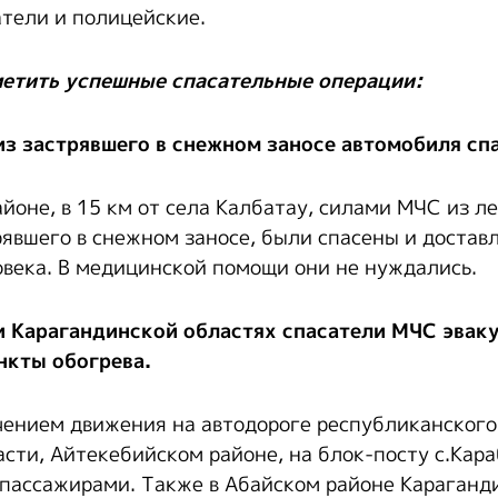
атели и полицейские.
етить успешные спасательные операции
:
з застрявшего в снежном заносе автомобиля сп
оне, в 15 км от села Калбатау, силами МЧС из ле
рявшего в снежном заносе, были спасены и доставл
овека. В медицинской помощи они не нуждались.
 Карагандинской областях спасатели МЧС эвак
нкты обогрева.
чением движения на автодороге республиканского
сти, Айтекебийском районе, на блок-посту с.Кара
8 пассажирами. Также в Абайском районе Караганд