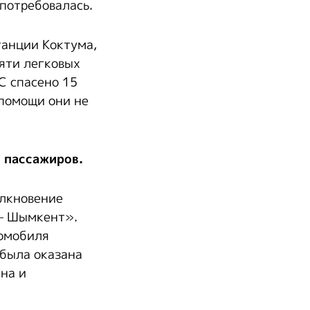
потребовалась.
танции Коктума,
яти легковых
С спасено 15
 помощи они не
 пассажиров.
олкновение
 — Шымкент».
томобиля
 была оказана
на и