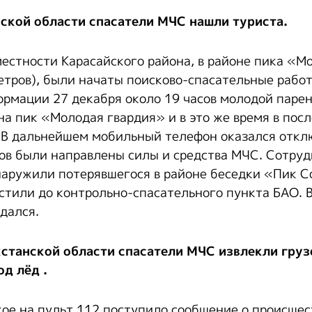
ской области спасатели МЧС нашли туриста.
естности Карасайского района, в районе пика «М
етров), были начаты поисково-спасательные работ
рмации 27 декабря около 19 часов молодой парень
на пик «Молодая гвардия» и в это же время в пос
. В дальнейшем мобильный телефон оказался откл
ов были направлены силы и средства МЧС. Сотру
аружили потерявшегося в районе беседки «Пик С
стили до контрольно-спасательного пункта БАО. 
дался.
станской области спасатели МЧС извлекли груз
д лёд .
ое на пульт 112 поступило сообщение о происшес