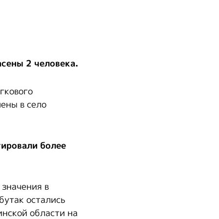
асены 2 человека.
гкового
ены в село
уировали более
 значения в
бутак остались
инской области на