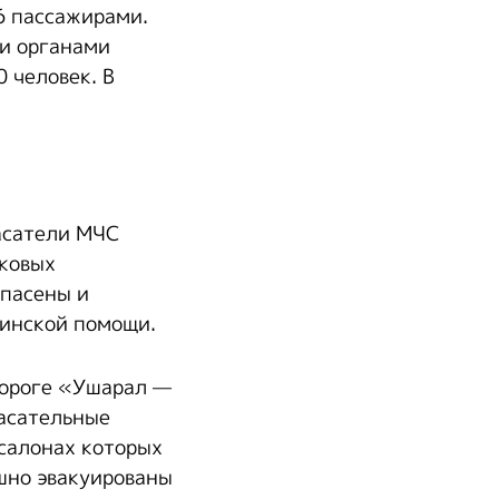
6 пассажирами.
и органами
 человек. В
асатели МЧС
гковых
спасены и
цинской помощи.
дороге «Ушарал —
пасательные
 салонах которых
шно эвакуированы