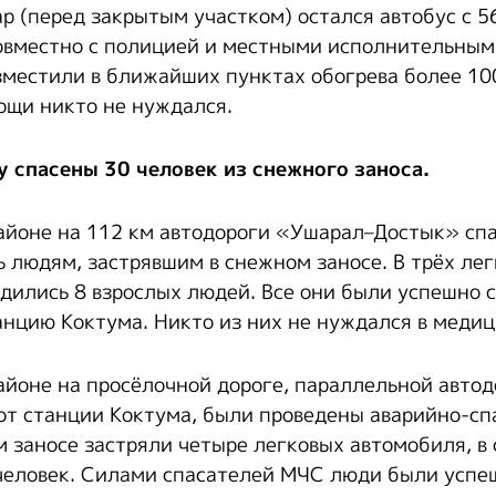
ар (перед закрытым участком) остался автобус с 5
овместно с полицией и местными исполнительным
зместили в ближайших пунктах обогрева более 100
щи никто не нуждался.
 спасены 30 человек из снежного заноса.
айоне на 112 км автодороги «Ушарал–Достык» сп
 людям, застрявшим в снежном заносе. В трёх ле
дились 8 взрослых людей. Все они были успешно 
анцию Коктума. Никто из них не нуждался в меди
йоне на просёлочной дороге, параллельной авто
 от станции Коктума, были проведены аварийно-с
м заносе застряли четыре легковых автомобиля, в
человек. Силами спасателей МЧС люди были успе