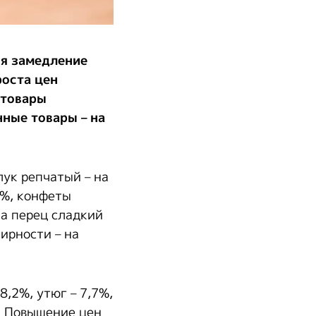
ся замедление
роста цен
 товары
нные товары – на
лук репчатый – на
2%, конфеты
а перец сладкий
жирности – на
,2%, утюг – 7,7%,
%. Повышение цен