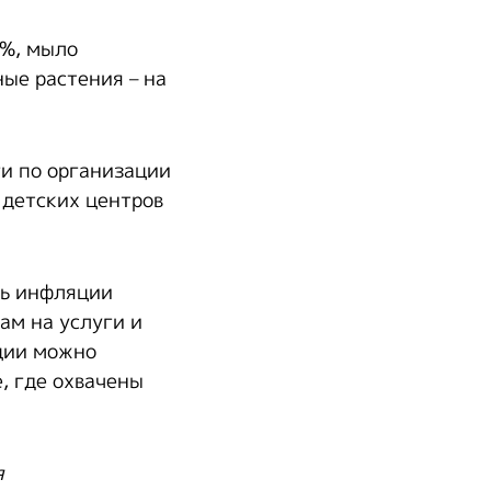
9%, мыло
ные растения – на
ги по организации
 детских центров
нь инфляции
ам на услуги и
ции можно
, где охвачены
я