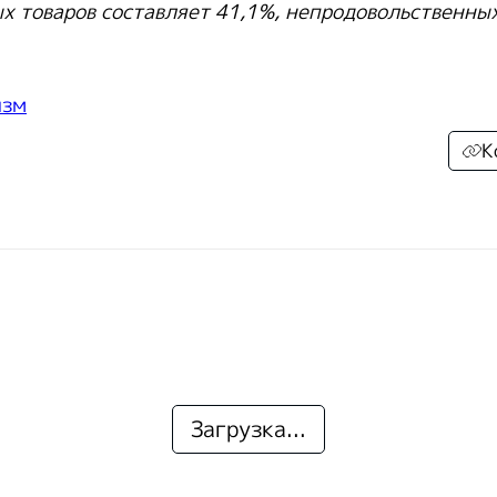
х товаров составляет 41,1%, непродовольственных
изм
К
Загрузка...