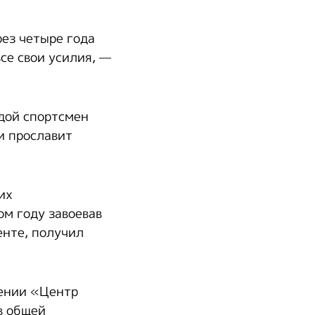
ез четыре года
се свои усилия, —
одой спортсмен
и прославит
их
ом году завоевав
енте, получил
дении «Центр
в общей