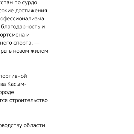
стан по сурдо
ысокие достижения
профессионализма
 благодарность и
портсмена и
нного спорта, —
иры в новом жилом
спортивной
тва Касым-
ороде
ся строительство
оводству области