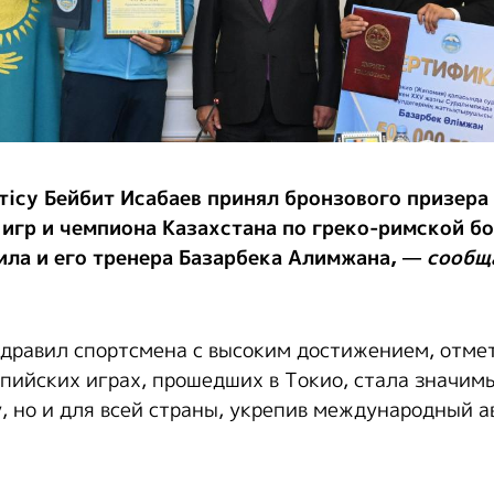
тісу Бейбит Исабаев принял бронзового призера
гр и чемпиона Казахстана по греко-римской бо
ила и его тренера Базарбека Алимжана, —
сообщ
здравил спортсмена с высоким достижением, отмет
пийских играх, прошедших в Токио, стала значим
у, но и для всей страны, укрепив международный а