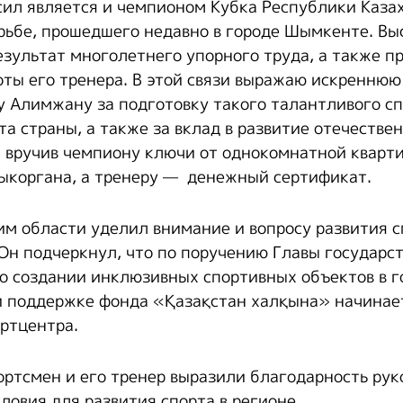
ил является и чемпионом Кубка Республики Казах
рьбе, прошедшего недавно в городе Шымкенте. В
езультат многолетнего упорного труда, а также 
оты его тренера. В этой связи выражаю искреннюю
у Алимжану за подготовку такого талантливого с
а страны, а также за вклад в развитие отечестве
в, вручив чемпиону ключи от однокомнатной кварт
ыкоргана, а тренеру — денежный сертификат.
ким области уделил внимание и вопросу развития 
Он подчеркнул, что по поручению Главы государс
о создании инклюзивных спортивных объектов в г
 поддержке фонда «Қазақстан халқына» начинает
ртцентра.
портсмен и его тренер выразили благодарность рук
ловия для развития спорта в регионе.