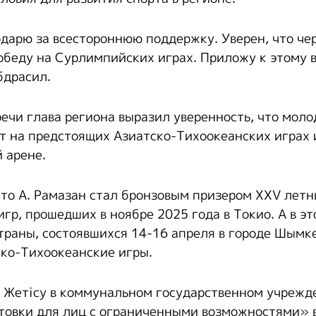
дарю за всестороннюю поддержку. Уверен, что чер
обеду на Сурлимпийских играх. Приложу к этому в
бдрасил.
речи глава региона выразил уверенность, что мол
т на предстоящих Азиатско-Тихоокеанских играх 
 арене.
что А. Рамазан стал бронзовым призером XXV летн
р, прошедших в ноябре 2025 года в Токио. А в эт
страны, состоявшихся 14-16 апреля в городе Шымк
ско-Тихоокеанские игры.
ти Жетісу в коммунальном государственном учреж
товки для лиц с ограниченными возможностями» 