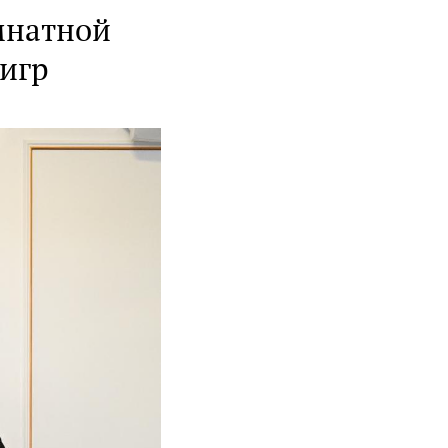
мнатной
игр