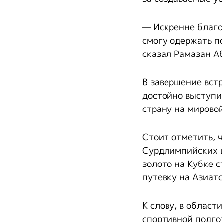
— Искренне благо
смогу одержать п
сказал Рамазан А
В завершение вст
достойно выступи
страну на мировой
Стоит отметить, 
Сурдлимпийских иг
золото на Кубке 
путевку на Азиат
К слову, в облас
спортивной подго