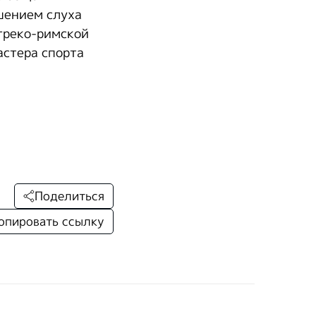
шением слуха
 греко-римской
астера спорта
Поделиться
опировать ссылку