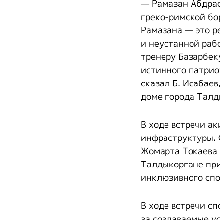
— Рамазан Абдрас
греко-римской бо
Рамазана — это р
и неустанной раб
тренеру Базарбек
истинного патриот
сказал Б. Исабае
доме города Талд
В ходе встречи а
инфраструктуры. 
Жомарта Токаева 
Талдыкоргане при
инклюзивного спо
В ходе встречи с
за создаваемые ус