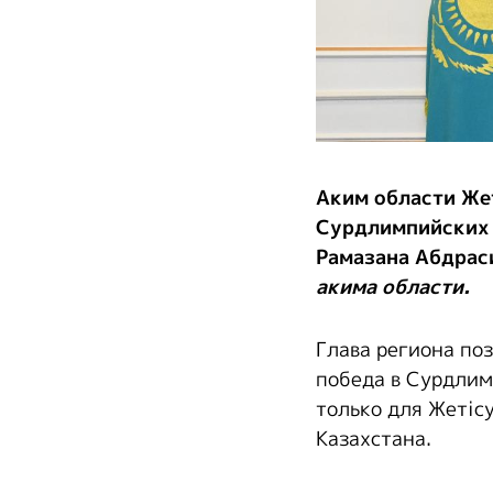
Аким области Же
Сурдлимпийских и
Рамазана Абдрас
акима области.
Глава региона по
победа в Сурдлим
только для Жетіс
Казахстана.