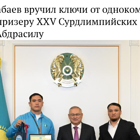
абаев вручил ключи от одноко
призеру XXV Сурдлимпийских 
Абдрасилу