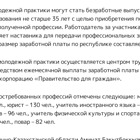
дежной практики могут стать безработные выпу
зования не старше 35 лет с целью приобретения 
полученной профессии. Работодатель за участни
яет наставника для передачи профессиональных з
размер заработной платы по республике составляе
олодежной практики осуществляется центром тр
едством ежемесячной выплаты заработной платы
корпорацию «Правительство для граждан».
востребованных профессий отмечены следующие: 
л., юрист – 130 чел., учитель иностранного языка –
 – 96 чел., учитель физической культуры и спорта 
ел., повар – 82 чел.
очно-Казахстанской области Аминат Бақытбекқыз