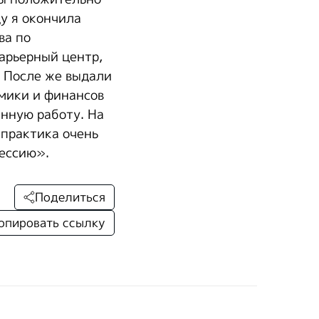
у я окончила
ва по
арьерный центр,
. После же выдали
мики и финансов
янную работу. На
 практика очень
фессию».
Поделиться
опировать ссылку