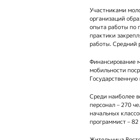
Участниками моло
организаций обра
опыта работы по 
практики закрепл
работы. Средний 
Финансирование м
мобильности поср
Государственную 
Среди наиболее 
персонал – 270 че
начальных классов
программист – 82 ч
Жительница Вост