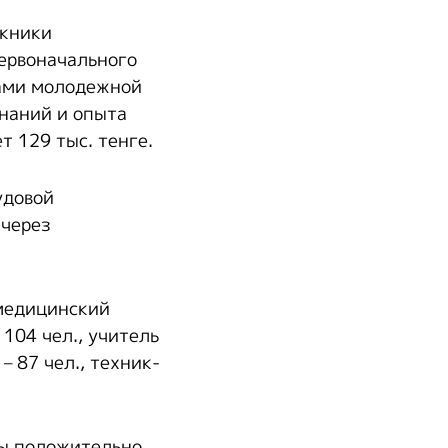
скники
первоначального
ками молодежной
наний и опыта
т 129 тыс. тенге.
удовой
 через
медицинский
 104 чел., учитель
– 87 чел., техник-
ы положительно