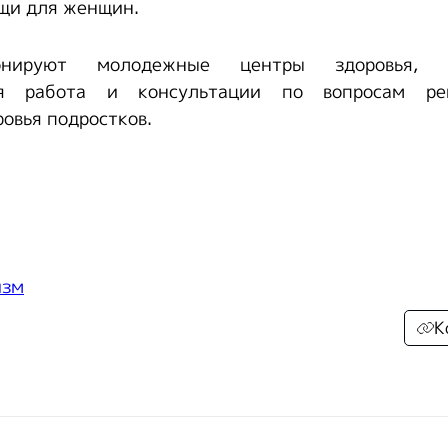
щи для женщин.
онируют молодежные центры здоровья, г
ая работа и консультации по вопросам ре
ровья подростков.
изм
К