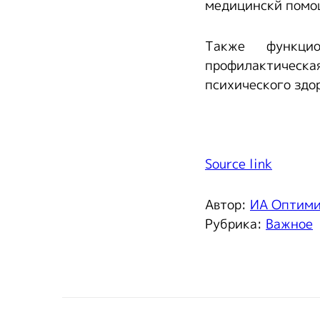
медицинскй помо
Также функци
профилактическ
психического здо
Source link
Автор:
ИА Оптим
Рубрика:
Важное