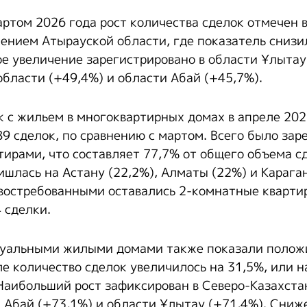
артом 2026 года рост количества сделок отмечен в
чением Атырауской области, где показатель снизил
е увеличение зарегистрировано в области Ұлытау
бласти (+49,4%) и области Абай (+45,7%).
к с жильем в многоквартирных домах в апреле 202
89 сделок, по сравнению с мартом. Всего было зар
тирами, что составляет 77,7% от общего объема с
ишлась на Астану (22,2%), Алматы (22%) и Караг
 востребованными оставались 2-комнатные кварти
 сделки.
дуальными жилыми домами также показали поло
е количество сделок увеличилось на 31,5%, или н
 Наибольший рост зафиксирован в Северо-Казахста
и Абай (+73,1%) и области Ұлытау (+71,4%). Сниж