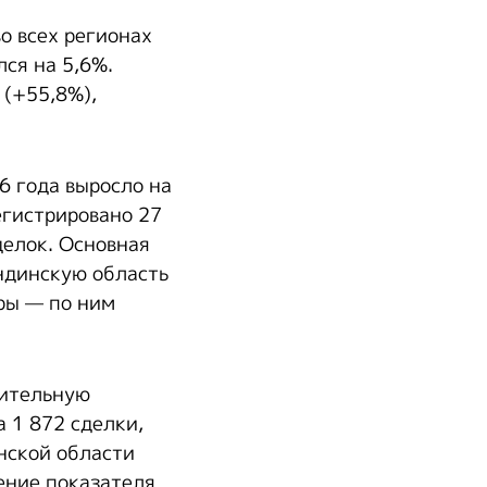
о всех регионах
ся на 5,6%.
 (+55,8%),
6 года выросло на
егистрировано 27
делок. Основная
андинскую область
ры — по ним
жительную
а 1 872 сделки,
нской области
ение показателя