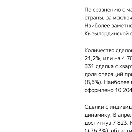
По сравнению с м
страны, за исклю
Наиболее заметно
Кызылординской о
Количество сдело
21,2%, или на 4 7
331 сделка с квар
доля операций пр
(8,6%). Наиболее
оформлено 10 204
Сделки с индиви
динамику. В апрел
достигнув 7 823.
(+76,3%), област