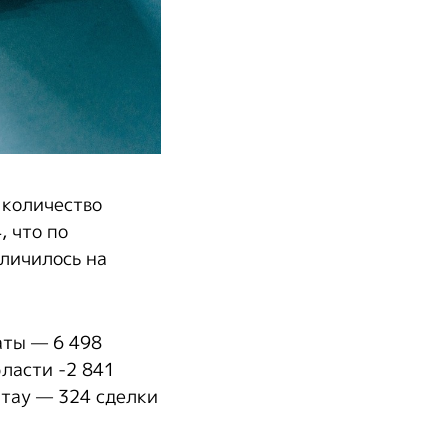
 количество
, что по
еличилось на
аты — 6 498
бласти -2 841
ытау — 324 сделки