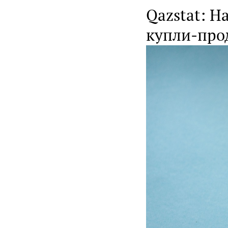
Qazstat: Н
купли-про