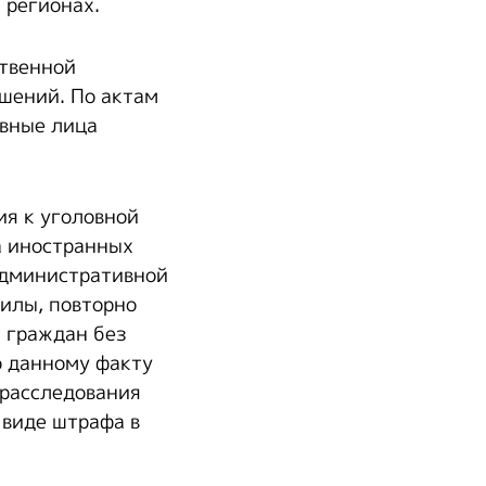
 регионах.
ственной
ушений. По актам
овные лица
ия к уголовной
а иностранных
административной
силы, повторно
 граждан без
о данному факту
 расследования
 виде штрафа в