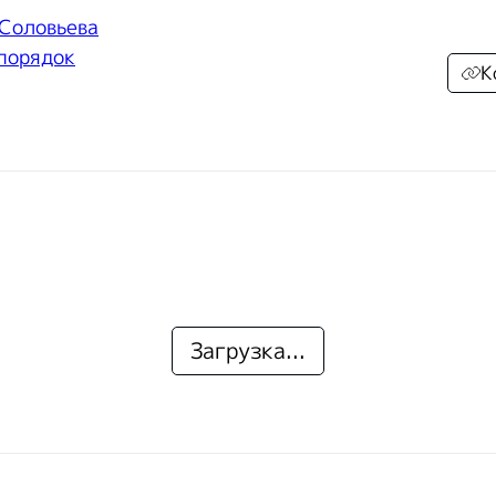
 Соловьева
 порядок
К
Загрузка...