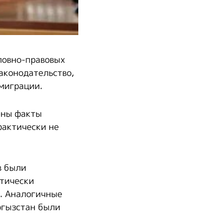
ловно-правовых
аконодательство,
миграции.
ены факты
фактически не
в были
ктически
ы. Аналогичные
ргызстан были