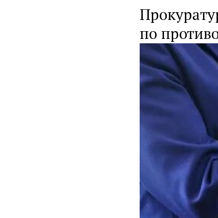
Прокурату
по против