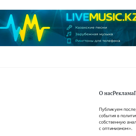
О нас
Реклама
Публикуем послед
события в полити
собственную анал
с оптимизмом».