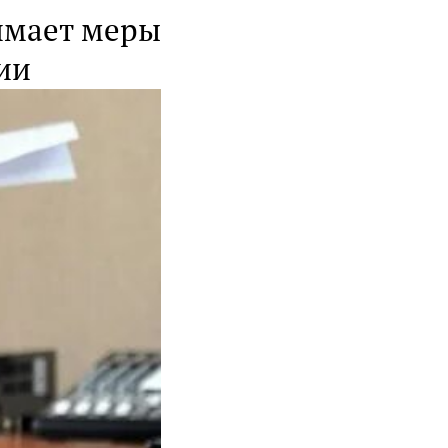
имает меры
ии