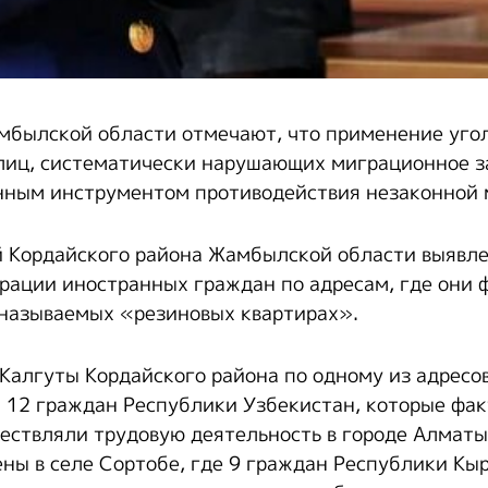
мбылской области отмечают, что применение уго
лиц, систематически нарушающих миграционное з
нным инструментом противодействия незаконной 
й Кордайского района Жамбылской области выявл
рации иностранных граждан по адресам, где они 
 называемых «резиновых квартирах».
е Калгуты Кордайского района по одному из адресо
 12 граждан Республики Узбекистан, которые фа
ествляли трудовую деятельность в городе Алмат
ны в селе Сортобе, где 9 граждан Республики Кы