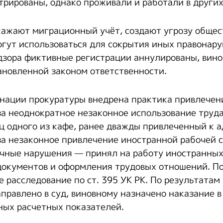
трированы, однако проживали и работали в других
ажают миграционный учёт, создают угрозу обще
огут использоваться для сокрытия иных правонар
дзора фиктивные регистрации аннулированы, вин
ановленной законом ответственности.
нации прокуратуры внедрена практика привлечен
за неоднократное незаконное использование труд
ц одного из кафе, ранее дважды привлеченный к 
за незаконное привлечение иностранной рабочей 
чные нарушения — принял на работу иностранных
окументов и оформления трудовых отношений. П
е расследование по ст. 395 УК РК. По результатам
правлено в суд, виновному назначено наказание в
ных расчетных показателей.