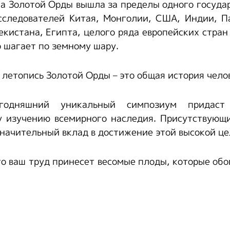
ма Золотой Орды вышла за пределы одного государ
сследователей Китая, Монголии, США, Индии, Па
екистана, Египта, целого ряда европейских стран 
о шагает по земному шару.
 летопись Золотой Орды – это общая история чело
егодняшний уникальный симпозиум придаст
у изучению всемирного наследия. Присутствующи
значительный вклад в достижение этой высокой це
то ваш труд принесет весомые плоды, которые об