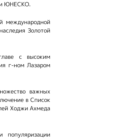
 и ЮНЕСКО.
ой международной
наследия Золотой
главе с высоким
ия г-ном Лазаром
множество важных
ключение в Список
олей Ходжи Ахмеда
и популяризации