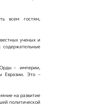
ть всем гостям,
звестных ученых и
х содержательные
 Орды – империи,
ы Евразии. Это –
ияние на развитие
йшей политической