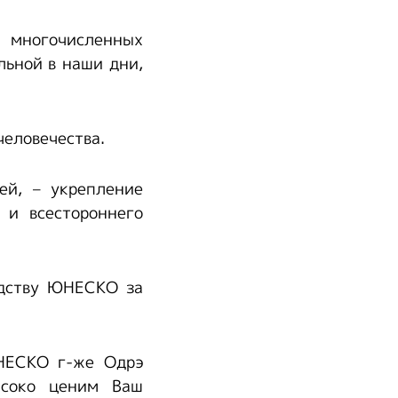
 многочисленных
льной в наши дни,
человечества.
ей, – укрепление
 и всестороннего
одству ЮНЕСКО за
НЕСКО г-же Одрэ
ысоко ценим Ваш