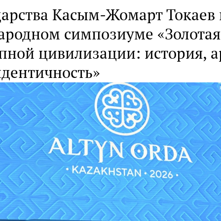
ударства Касым-Жомарт Токаев
ародном симпозиуме «Золотая
пной цивилизации: история, а
идентичность»