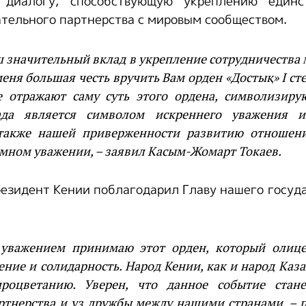
у диалогу, способствующую укреплению един
тельного партнерства с мировым сообществом.
ш значительный вклад в укрепление сотрудничества
меня большая честь вручить Вам орден «Достық» I ст
 отражают саму суть этого ордена, символизиру
ада является символом искреннего уважения и
 также нашей приверженности развитию отношен
имном уважении, – заявил Касым-Жомарт Токаев.
резидент Кении поблагодарил Главу нашего госуда
уважением принимаю этот орден, который олице
ние и солидарность. Народ Кении, как и народ Каза
роцветанию. Уверен, что данное событие стан
ртнерства и уз дружбы между нашими странами, – 