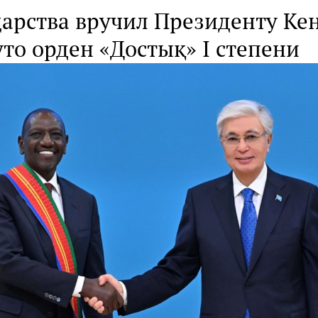
дарства вручил Президенту Ке
то орден «Достық» I степени