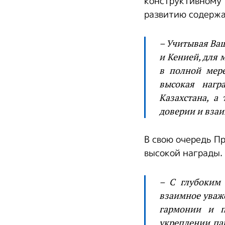
конструктивном
развитию содержа
– Учитывая Ва
и Кенией, для 
в полной мере
высокая нагр
Казахстана, а
доверии и вза
В свою очередь П
высокой награды.
– С глубоким 
взаимное уваже
гармонии и п
укреплении па