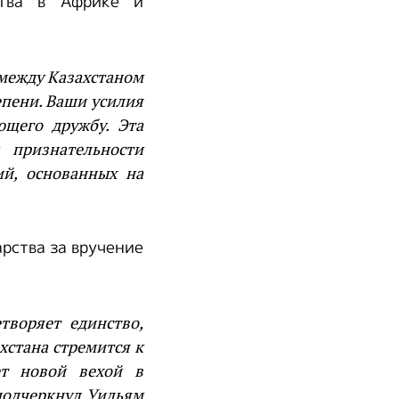
ства в Африке и
 между Казахстаном
епени. Ваши усилия
ющего дружбу. Эта
 признательности
ий, основанных на
рства за вручение
творяет единство,
хстана стремится к
ет новой вехой в
подчеркнул Уильям