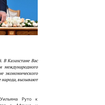
 В Казахстане Вас
м международного
ие экономического
е народа, вызывают
 Уильяма Руто к