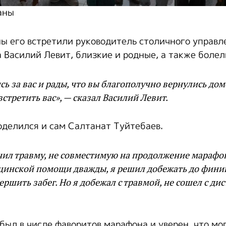
аны
ны его встретили руководитель столичного управ
а Василий Левит, близкие и родные, а также боле
ь за вас и рады, что вы благополучно вернулись дом
встретить вас», — сказал Василий Левит.
делился и сам Салтанат Туйтебаев.
чил травму, не совместимую на продолжение марафон
цинской помощи дважды, я решил добежать до финиш
ершить забег. Но я добежал с травмой, не сошел с дис
 был в числе фаворитов марафона и уверен, что мо