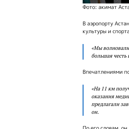
Фото: акимат Аст
В аэропорту Аста
культуры и спорт
«Мы волновалис
большая честь 
Впечатлениями по
«На 11 км полу
оказания меди
предлагали зав
он.
По его словам, он