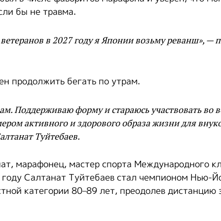
сли бы не травма.
ветеранов в 2027 году я Японии возьму реванш», — 
н продолжить бегать по утрам.
рам. Поддерживаю форму и стараюсь участвовать во вс
ером активного и здорового образа жизни для внуко
алтанат Туйтебаев.
ат, марафонец, мастер спорта Международного кл
 году Салтанат Туйтебаев стал чемпионом Нью-Й
тной категории 80–89 лет, преодолев дистанцию з