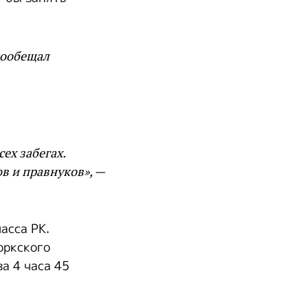
пообещал
ех забегах.
в и правнуков», —
асса РК.
оркского
а 4 часа 45