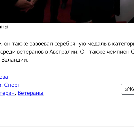
аны
у, он также завоевал серебряную медаль в категор
среди ветеранов в Австралии. Он также чемпион
й Зеландии.
ова
е
,
Спорт
К
теран
,
Ветераны
,