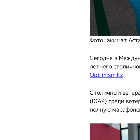
Фото: акимат Аст
Сегодня в Междун
летнего столично
Optimism.kz
.
Столичный ветера
(ЮАР) среди вете
полную марафонск