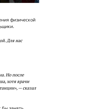
ления физической
льщики.
ой. Для нас
а. Но после
а, хотя врачи
танции», — сказал
г бы занять