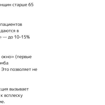
енщин старше 65
 пациентов
ждаются в
» — до 10–15%
 окно» (первые
омба
 Это позволяет не
кция вызывает
 к всплеску
ме.