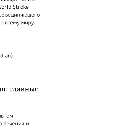
orld Stroke
 объединяющего
о всему миру.
ndian)
ия: главные
льтом:
о лечения и