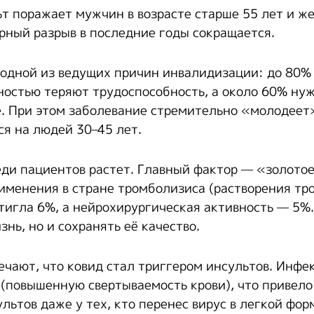
ьт поражает мужчин в возрасте старше 55 лет и ж
ерный разрыв в последние годы сокращается.
 одной из ведущих причин инвалидизации: до 80%
ностью теряют трудоспособность, а около 60% ну
. При этом заболевание стремительно «молодеет
ся на людей 30–45 лет.
ди пациентов растет. Главный фактор — «золотое
применения в стране тромболизиса (растворения тр
тигла 6%, а нейрохирургическая активность — 5%.
знь, но и сохранять её качество.
чают, что ковид стал триггером инсультов. Инфе
(повышенную свертываемость крови), что привело
ьтов даже у тех, кто перенес вирус в легкой фор