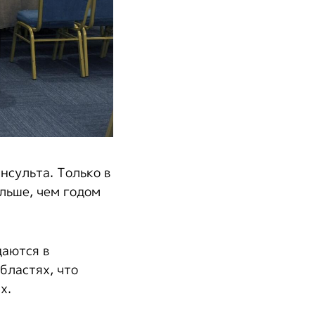
нсульта. Только в
ольше, чем годом
даются в
бластях, что
х.