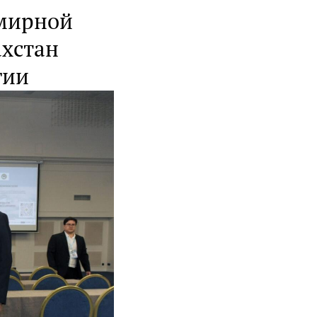
емирной
ахстан
гии