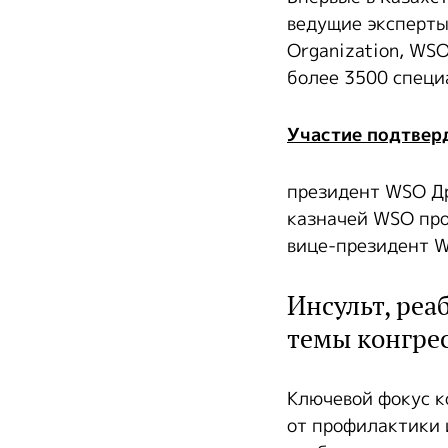
ведущие эксперты
Organization, WS
более 3500 специ
Участие подтвер
президент WSO Д
казначей WSO проф
вице-президент W
Инсульт, реа
темы конгре
Ключевой фокус к
от профилактики 