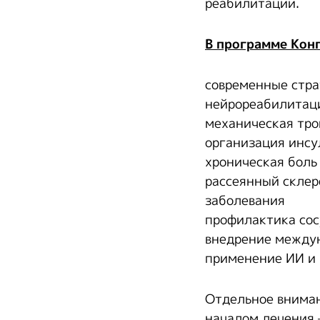
реабилитации.
В программе Кон
современные стра
нейрореабилитаци
механическая тр
организация инсу
хроническая боль
рассеянный склер
заболевания
профилактика сос
внедрение междун
применение ИИ и 
Отдельное вниман
началом лечения 