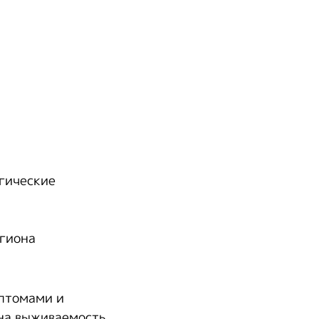
огические
егиона
мптомами и
на выживаемость