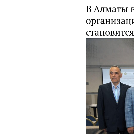
В Алматы 
организаци
становитс