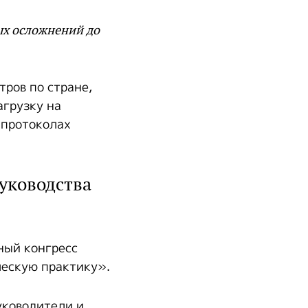
ых осложнений до
ров по стране,
агрузку на
 протоколах
руководства
ный конгресс
ческую практику».
уководители и