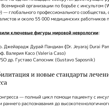
 Всемирной организации по борьбе с инсультом (W
O) — глобального профессионального сообщества,
алистов и около 55 000 медицинских работников п
дили ключевые фигуры мировой неврологии
:
р. Джейарадж Дурай Пандиан
(
Dr. Jeyaraj Durai Pa
. Валерия Касо (Valeria Caso)
SO др. Густаво Сапосник (Gustavo Saposnik)
билитация и новые стандарты лечен
сса
онгресса — полный цикл помощи пациенту с инсу
и раннего распознавания до высокотехнологичног