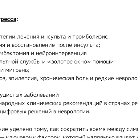
гресса
:
тегии лечения инсульта и тромболизис
я и восстановление после инсульта;
омбэктомия и нейроинтервенция
льтной службы и «золотое окно» помощи
 и мигрень;
оз, эпилепсия, хроническая боль и редкие неврол
удистых заболеваний
ародных клинических рекомендаций в странах р
цифровых решений в неврологии.
ие уделено тому, как сократить время между си
— ключевому фактору, который напрямую влияет 