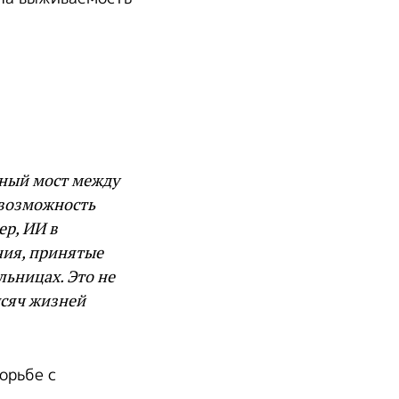
жный мост между
 возможность
р, ИИ в
ния, принятые
льницах. Это не
ысяч жизней
орьбе с