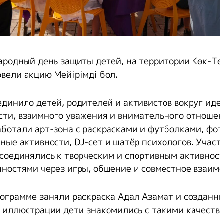
ародный день защиты детей, на территории Көк-Т
вели акцию Мейірімді бол.
динило детей, родителей и активистов вокруг ид
ти, взаимного уважения и внимательного отношен
аботали арт-зона с раскрасками и футболками, фо
вные активности, DJ-сет и шатёр психологов. Уча
исоединялись к творческим и спортивным активнос
нностями через игры, общение и совместное взаим
рограмме заняли раскраска Адал Азамат и созданн
з иллюстрации дети знакомились с такими качеств