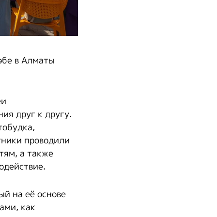
өбе в Алматы
еи
ия друг к другу.
тобудка,
стники проводили
тям, а также
одействие.
ый на её основе
ами, как