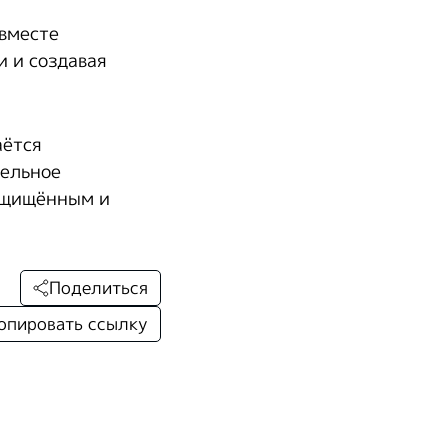
 вместе
и и создавая
аётся
тельное
защищённым и
Поделиться
опировать ссылку