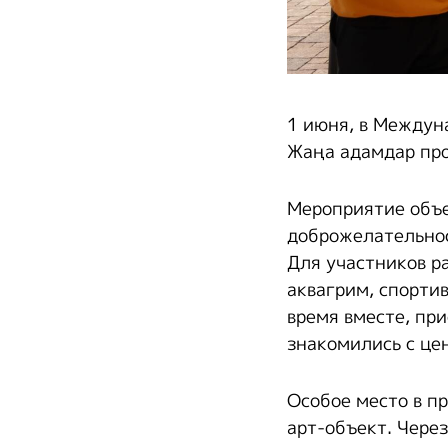
1 июня, в Междун
Жаңа адамдар про
Мероприятие объе
доброжелательнос
Для участников р
аквагрим, спорти
время вместе, пр
знакомились с це
Особое место в п
арт-объект. Чере