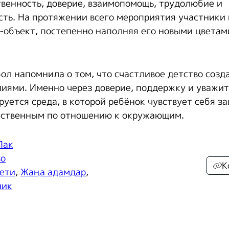
твенность, доверие, взаимопомощь, трудолюбие и
ть. На протяжении всего мероприятия участники
-объект, постепенно наполняя его новыми цветам
ол напомнила о том, что счастливое детство созд
иями. Именно через доверие, поддержку и уважи
уется среда, в которой ребёнок чувствует себя 
тственным по отношению к окружающим.
Пак
во
К
ети
,
Жаңа адамдар
,
ник