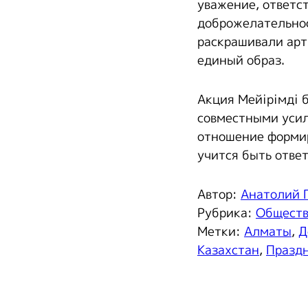
уважение, ответс
доброжелательнос
раскрашивали арт
единый образ.
Акция Мейірімді б
совместными усил
отношение формир
учится быть отве
Автор:
Анатолий 
Рубрика:
Общест
Метки:
Алматы
,
Д
Казахстан
,
Празд