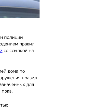
ом полиции
людением правил
kz
со ссылкой на
лей дома по
нарушения правил
назначенных для
 прав.
стью