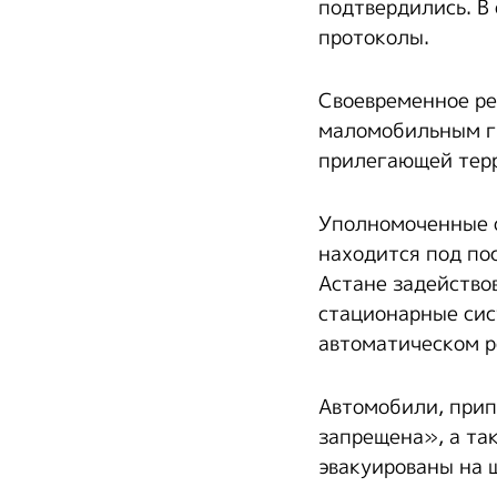
подтвердились. В
протоколы.
Своевременное ре
маломобильным гр
прилегающей тер
Уполномоченные о
находится под по
Астане задейство
стационарные сис
автоматическом 
Автомобили, прип
запрещена», а та
эвакуированы на 