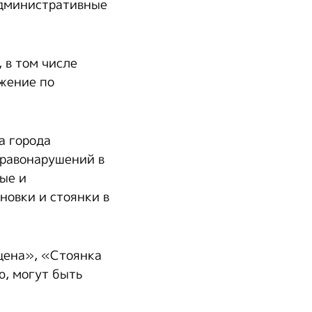
административные
 в том числе
жение по
а города
правонарушений в
ые и
овки и стоянки в
щена», «Стоянка
ю, могут быть