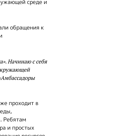
ружающей среде и
али обращения к
и
». Начинаю с себя
 окружающей
 «Амбассадоры
же проходит в
седы,
. Ребятам
ра и простых