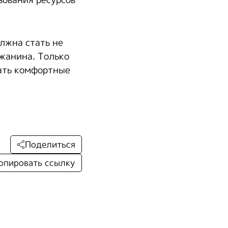
зования ресурсов
лжна стать не
жанина. Только
ать комфортные
Поделиться
опировать ссылку