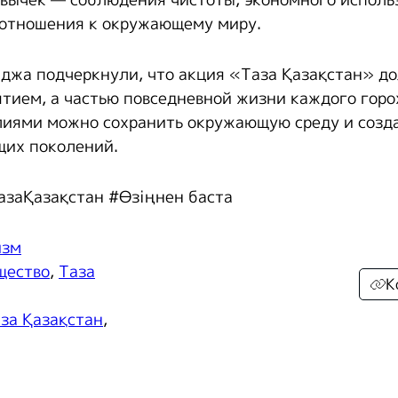
вычек — соблюдения чистоты, экономного исполь
 отношения к окружающему миру.
джа подчеркнули, что акция «Таза Қазақстан» до
тием, а частью повседневной жизни каждого горо
лиями можно сохранить окружающую среду и созд
щих поколений.
азаҚазақстан #Өзіңнен баста
изм
щество
,
Таза
К
за Қазақстан
,