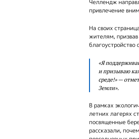
Челлендж направл
привлечение вним
На своих страниц
жителям, призвав
благоустройство 
«Я поддерживаю
и призываю ка
среде!» — отм
Земли».
В рамках экологи
летних лагерях с
посвященные бер
рассказали, поче