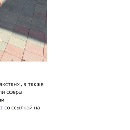
ақстан», а также
ли сферы
ии
kz
со ссылкой на