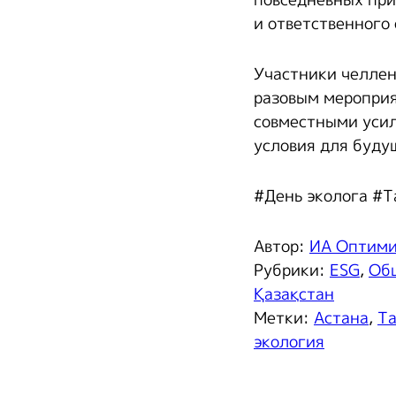
повседневных при
и ответственного
Участники челлен
разовым мероприя
совместными уси
условия для буду
#День эколога #Т
Автор:
ИА Оптим
Рубрики:
ESG
,
Об
Қазақстан
Метки:
Астана
,
Та
экология