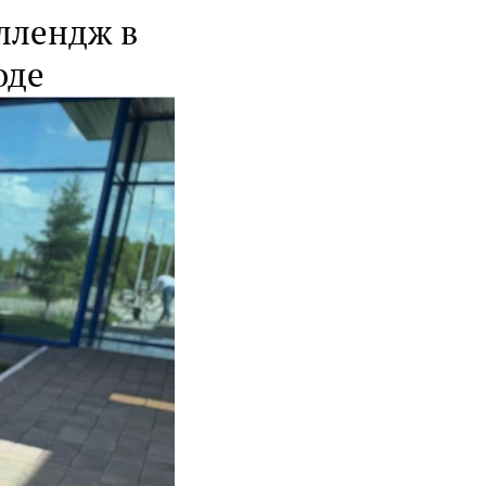
еллендж в
оде