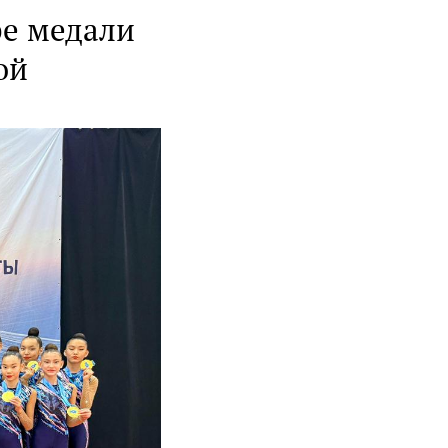
ре медали
ой