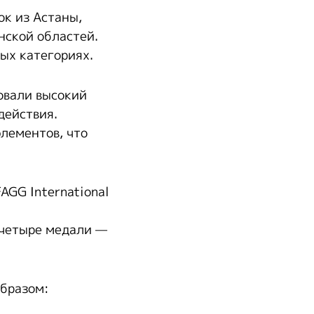
ок из Астаны,
нской областей.
ых категориях.
овали высокий
действия.
лементов, что
AGG International
 четыре медали —
образом: