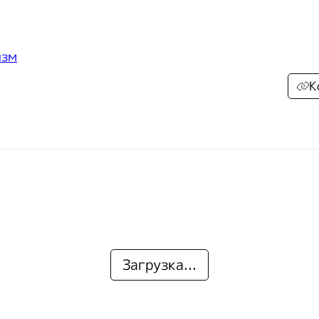
изм
К
Загрузка...