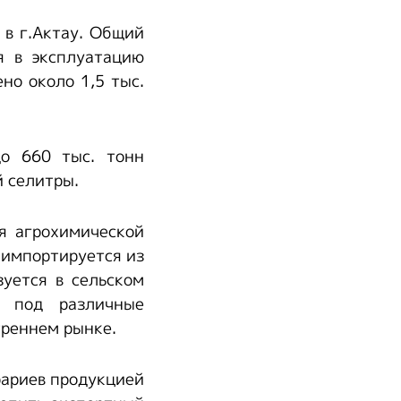
 в г.Актау. Общий
я в эксплуатацию
но около 1,5 тыс.
до 660 тыс. тонн
й селитры.
я агрохимической
 импортируется из
зуется в сельском
х под различные
треннем рынке.
рариев продукцией