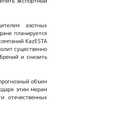
репить экспортный
дителем азотных
ране планируется
 компаний KazESTA
волит существенно
брений и снизить
 прогнозный объем
годаря этим мерам
ти отечественных