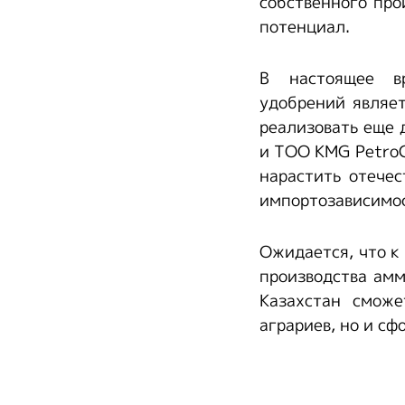
собственного про
потенциал.
В настоящее вр
удобрений являе
реализовать еще 
и ТОО KMG PetroC
нарастить отече
импортозависимос
Ожидается, что к
производства амм
Казахстан сможе
аграриев, но и с