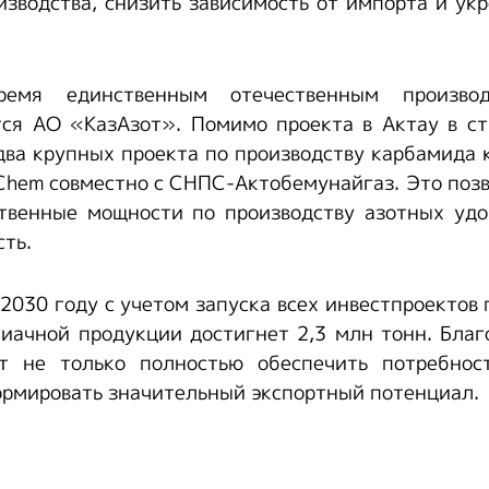
изводства, снизить зависимость от импорта и ук
емя единственным отечественным произво
тся АО «КазАзот». Помимо проекта в Актау в ст
два крупных проекта по производству карбамида
hem совместно с СНПС-Актобемунайгаз. Это поз
ственные мощности по производству азотных удо
ть.
 2030 году с учетом запуска всех инвестпроектов
иачной продукции достигнет 2,3 млн тонн. Бла
т не только полностью обеспечить потребнос
формировать значительный экспортный потенциал.