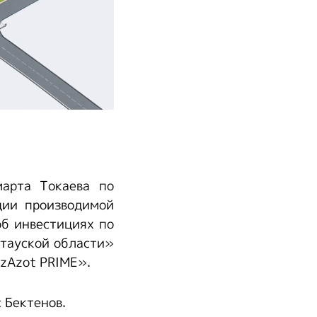
марта Токаева по
ции производимой
б инвестициях по
тауской области»
zAzot PRIME».
 Бектенов.