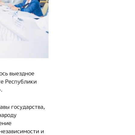
ось выездное
те Республики
.
авы государства,
народу
ение
независимости и