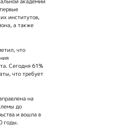
нальной академии
 первые
их институтов,
она, а также
етил, что
ения
ста. Сегодня 61%
аты, что требует
аправлена на
блемы до
ьства и вошла в
0 годы.