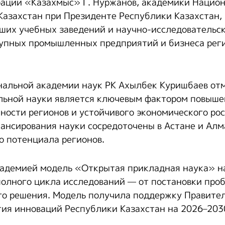
ации «Казахмыс» Г. Нуржанов, академики Нацио
Казахстан при Президенте Республики Казахстан,
ших учебных заведений и научно-исследовательск
упных промышленных предприятий и бизнеса реги
альной академии наук РК Ахылбек Куришбаев отм
льной науки является ключевым фактором повыш
ности регионов и устойчивого экономического ро
ансирования науки сосредоточены в Астане и Алм
о потенциала регионов.
адемией модель «Открытая прикладная наука» н
олного цикла исследований — от постановки про
го решения. Модель получила поддержку Правител
ия инноваций Республики Казахстан на 2026–203