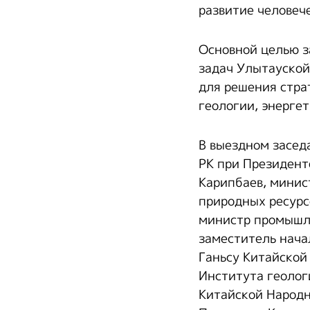
развитие человеч
Основной целью з
задач Улытауской
для решения стра
геологии, энерге
В выездном засед
РК при Президент
Карипбаев, минис
природных ресурс
министр промышле
заместитель нача
Ганьсу Китайской
Института геолог
Китайской Народн