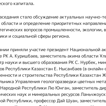
еского капитала.
аседания стало обсуждение актуальных научно-т
 области и определение приоритетных направлен
тегических вопросов промышленности, экологии, 
тики и социальной сферы региона.
ании приняли участие президент Национальной а
е РК А. Куришбаев, заместитель акима области Ұл
тр науки и высшего образования РК С. Нурбек, ми
ов Республики Казахстан Е. Нысанбаев (в онлайн-
нности и строительства Республики Казахстан Ж
льника Управления геологоразведки цветных мет
 Народной Республики Лю Юнган, заместитель ди
ических наук и минеральных ресурсов Ланьчжоуск
ой Республики, профессор Дай Шуан, заместител