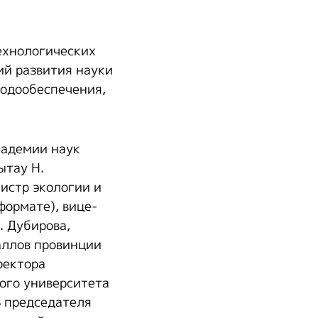
ехнологических
ий развития науки
водообеспечения,
кадемии наук
ытау Н.
нистр экологии и
формате), вице-
. Дубирова,
аллов провинции
ректора
ого университета
ь председателя