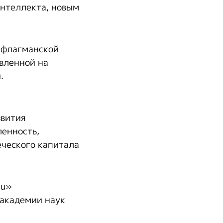
интеллекта, новым
 флагманской
авленной на
.
звития
енность,
еческого капитала
au»
 академии наук