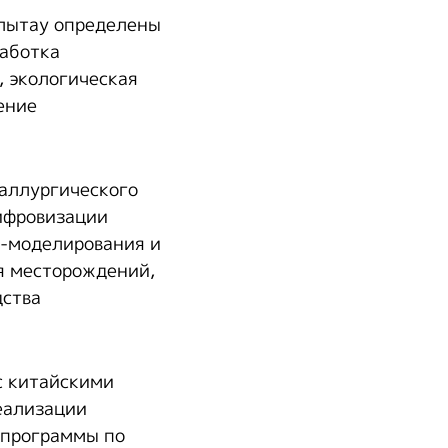
Ұлытау определены
работка
, экологическая
ение
таллургического
ифровизации
D-моделирования и
я месторождений,
дства
с китайскими
еализации
 программы по