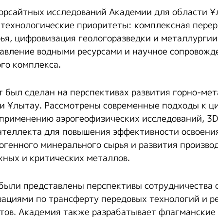
орсайтных исследований Академии для области 
технологические приоритеты: комплексная пере
ья, цифровизация геологоразведки и металлургии
равление водными ресурсами и научное сопровожд
го комплекса.
 был сделан на перспективах развития горно-ме
и Ұлытау. Рассмотрены современные подходы к ц
 применению аэрогеофизических исследований, 3
нтеллекта для повышения эффективности освоени
огенного минерального сырья и развития произво
жных и критических металлов.
 были представлены перспективы сотрудничества 
ациями по трансферту передовых технологий и р
тов. Академия также разрабатывает флагманские