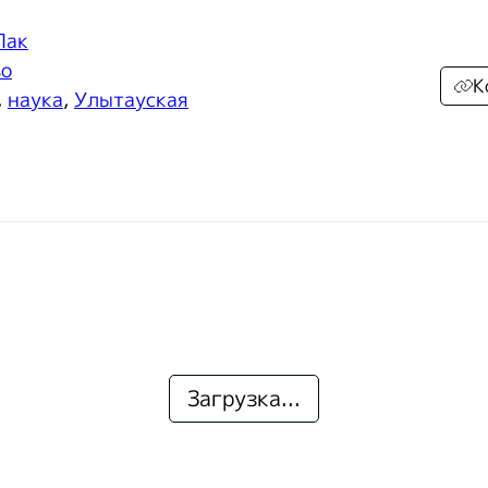
Пак
во
К
,
наука
,
Улытауская
Загрузка...