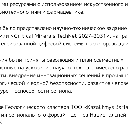
ми ресурсами с использованием искусственного 
биотехнологиям и фармацевтике.
 было представлено научно-техническое задание
ии «Critical Minerals TechNet 2027–2031», напр
егрированной цифровой системы геологоразведки
ния были приняты резолюция и план совместных
ленные на ускорение научно-технологического ра
ти, внедрение инновационных решений в промышл
огической и водной безопасности, развитие челов
урентоспособности региона.
азе Геологического кластера ТОО «Kazakhmys Barl
тия регионального форсайт-центра Национальной
К.