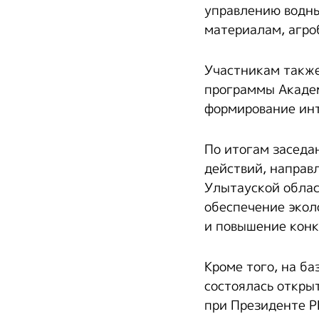
управлению водны
материалам, агро
Участникам также
программы Академ
формирование инт
По итогам заседа
действий, направ
Улытауской облас
обеспечение экол
и повышение конк
Кроме того, на б
состоялась откры
при Президенте Р