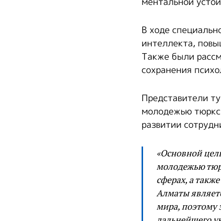
ментальной устой
В ходе специальн
интеллекта, повы
Также были рассм
сохранения психо
Представители ту
молодежью тюркск
развитии сотрудн
«Основной цел
молодежью тюрк
сферах, а так
Алматы являет
мира, поэтому 
дальнейшего у