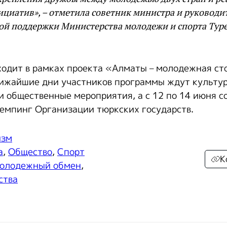
циатив», – отметила советник министра и руководи
ой поддержки Министерства молодежи и спорта Тур
одит в рамках проекта «Алматы – молодежная ст
лижайшие дни участников программы ждут культу
и общественные мероприятия, а с 12 по 14 июня с
мпинг Организации тюркских государств.
изм
а
,
Общество
,
Спорт
К
олодежный обмен
,
ства