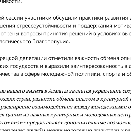
чивости.
ой сессии участники обсудили практики развития
шения стрессоустойчивости и поддержания мотив
отрены вопросы принятия решений в условиях выс
логического благополучия.
рецкой делегации отметили важность обмена оп
их государств и выразили заинтересованность в
ичества в сфере молодежной политики, спорта и о
ью нашего визита в Алматы является укрепление со
ских стран, развитие обмена опытом в культурной 
же расширение взаимодействия между молодежными 
ся одним из важных культурных и молодежных цент
этот визит предоставляет дополнительные возможно
крепления дружбы между молодежью двух стран и р