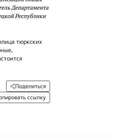
тель Департамента
ецкой Республики
олица тюркских
рные,
остоится
Поделиться
опировать ссылку