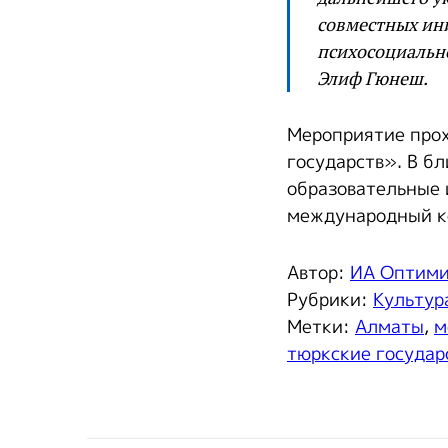
совместных ини
психосоциальн
Элиф Гюнеш.
Мероприятие прох
государств». В б
образовательные 
международный ке
Автор:
ИА Оптим
Рубрики:
Культур
Метки:
Алматы
,
м
тюркские государ