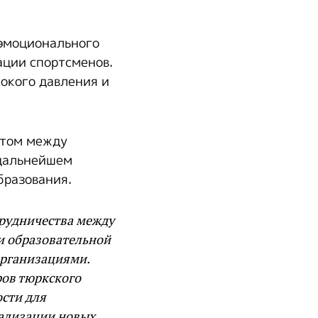
 эмоционального
ации спортсменов.
окого давления и
ытом между
 дальнейшем
бразования.
трудничества между
и образовательной
организациями.
ров тюркского
сти для
еализации новых