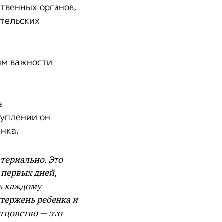
ственных органов,
ительских
ым важности
а
туплении он
нка.
териально. Это
 первых дней,
ь каждому
тержень ребенка и
тцовство — это