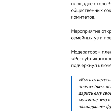
площадке около 3
общественных сою
комитетов.
Мероприятие отк
семейных уз и пр
Модератором плен
«Республиканског
подчеркнул ключе
«Быть ответств
значит быть ис
дарить ему сво
мужчине, что 
закладывает фу