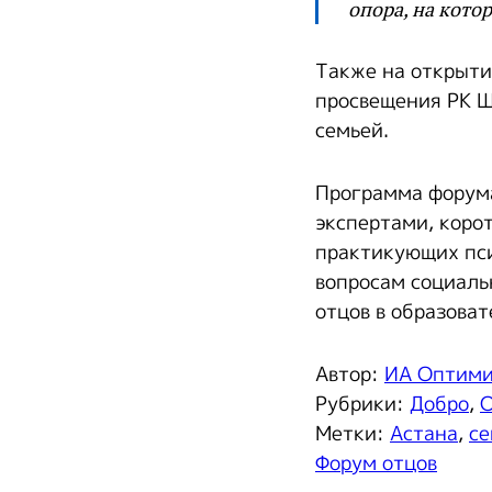
опора, на кото
Также на открыти
просвещения РК Ш
семьей.
Программа форума
экспертами, коро
практикующих пси
вопросам социаль
отцов в образоват
Автор:
ИА Оптим
Рубрики:
Добро
,
О
Метки:
Астана
,
се
Форум отцов