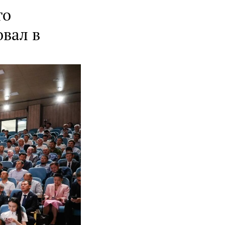
го
овал в