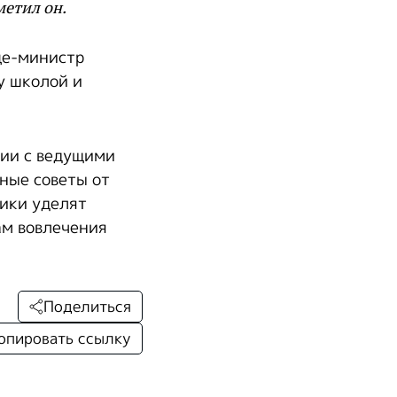
метил он.
це-министр
у школой и
сии с ведущими
вные советы от
ики уделят
ам вовлечения
Поделиться
опировать ссылку