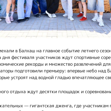
иехали в Балхаш на главное событие летнего сезон
ва дня фестиваля участников ждут спортивные сор
номические рекорды и множество развлечений для 
заторы подготовили премьеру: впервые небо над 
торые устроят над водной гладью впечатляющее св
ого отдыха ждут десятки площадок и соревнован
кательных — гигантская дженга, где участникам 