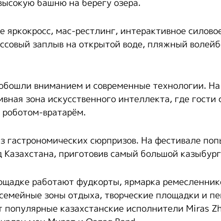
высокую башню на берегу озера.
е яркокросс, мас-рестлинг, интерактивное силово
ссовый заплыв на открытой воде, пляжный волейб
обошли вниманием и современные технологии. На
ивная зона искусственного интеллекта, где гости
с роботом-вратарём.
ез гастрономических сюрпризов. На фестивале по
д Казахстана, приготовив самый большой казыбург
лощадке работают фудкорты, ярмарка ремесленник
семейные зоны отдыха, творческие площадки и пе
т популярные казахстанские исполнители Miras Zh