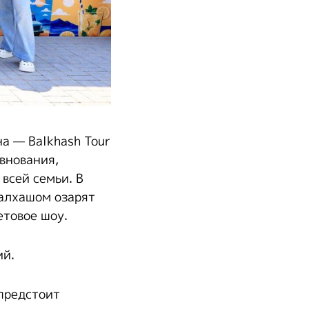
а — Balkhash Tour
евнования,
всей семьи. В
Балхашом озарят
етовое шоу.
ий.
предстоит