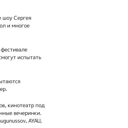
е шоу Сергея
ол и многое
 фестивале
 смогут испытать
пытаются
ер.
ов, кинотеатр под
нные вечеринки.
ugunussov, AYAU,