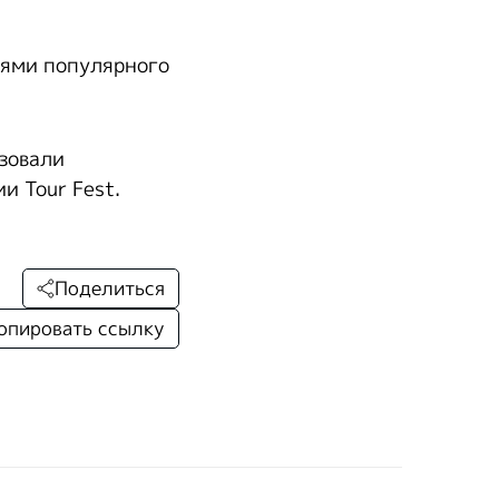
оями популярного
изовали
и Tour Fest.
Поделиться
опировать ссылку