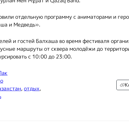
 Нурлан мен Мұрат и Qazaq Band.
овили отдельную программу с аниматорами и гер
ша и Медведь».
елей и гостей Балхаша во время фестиваля орган
усные маршруты от сквера молодёжи до территори
рсировать с 10:00 до 23:00.
Пак
во
К
азахстан
,
отдых
,
ь