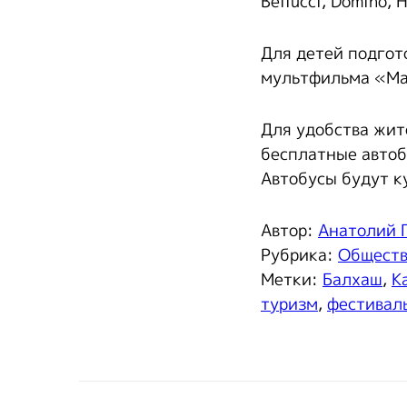
Bellucci, Domino,
Для детей подгот
мультфильма «Ма
Для удобства жит
бесплатные автоб
Автобусы будут ку
Автор:
Анатолий 
Рубрика:
Общест
Метки:
Балхаш
,
К
туризм
,
фестивал