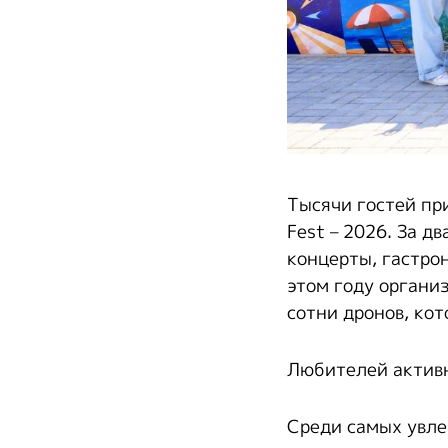
Тысячи гостей пр
Fest – 2026. За д
концерты, гастро
этом году органи
сотни дронов, ко
Любителей активн
Среди самых увле