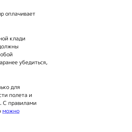
ир оплачивает
ной клади
 должны
собой
аранее убедиться,
лько для
сти полета и
. С правилами
о
можно