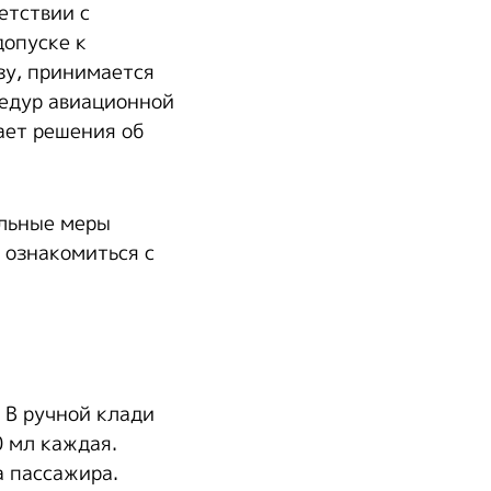
етствии с
допуске к
зу, принимается
едур авиационной
ает решения об
ельные меры
 ознакомиться с
 В ручной клади
0 мл каждая.
 пассажира.