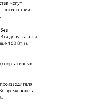
ства могут
 соответствии с
.
 без
 Втч допускаются
ыше 160 Втч к
х) портативных
 производителя
Во время полета
в.