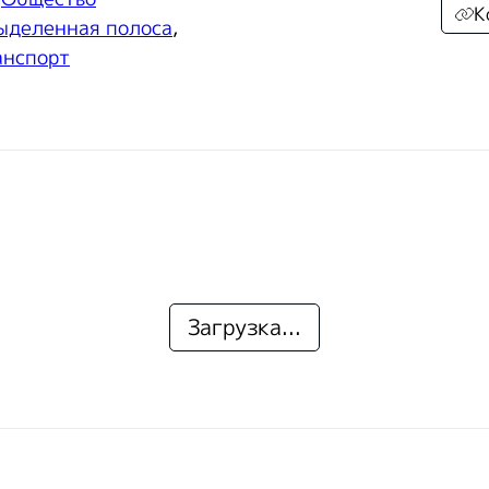
К
ыделенная полоса
,
анспорт
Загрузка...