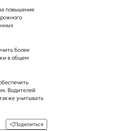
на повышение
орожного
енных
ечить более
жки в общем
обеспечить
ям. Водителей
 также учитывать
Поделиться