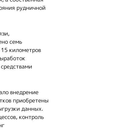
тояния рудничной
язи,
ено семь
 15 километров
выработок
 средствами
ало внедрение
стков приобретены
ыгрузки данных.
ессов, контроль
нг