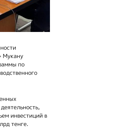
ности
» Мукану
раммы по
водственного
ренных
 деятельность,
ъем инвестиций в
лрд тенге.