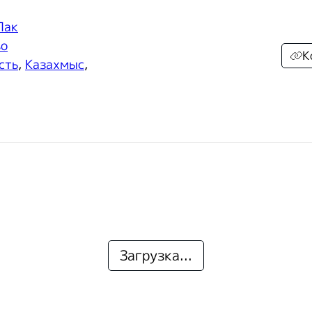
Пак
во
К
сть
,
Казахмыс
,
Загрузка...