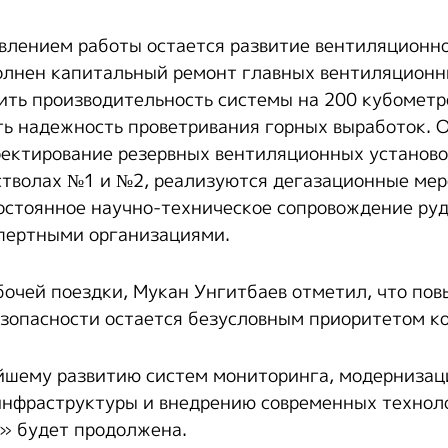
лением работы остается развитие вентиляционно
лнен капитальный ремонт главных вентиляционны
ить производительность системы на 200 кубометро
ть надежность проветривания горных выработок.
ектирование резервных вентиляционных установо
тволах №1 и №2, реализуются дегазационные мер
остоянное научно-техническое сопровождение ру
пертными организациями.
бочей поездки, Мукан Унгитбаев отметил, что по
опасности остается безусловным приоритетом к
йшему развитию систем мониторинга, модернизац
нфраструктуры и внедрению современных технол
» будет продолжена.