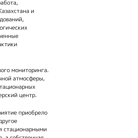
абота,
Казахстана и
дований,
огических
ученные
актики
вого мониторинга.
чной атмосферы,
стационарных
ерский центр.
риятие приобрело
другое
ся стационарными
, а собственная