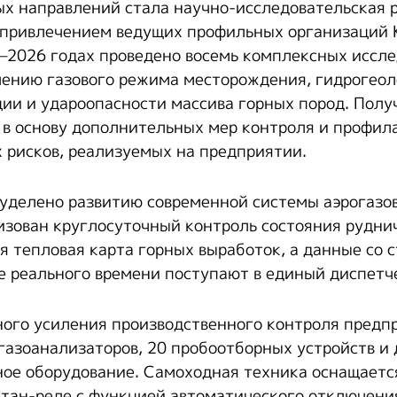
х направлений стала научно-исследовательская р
 привлечением ведущих профильных организаций 
5–2026 годах проведено восемь комплексных иссле
ению газового режима месторождения, гидрогеол
ции и удароопасности массива горных пород. Пол
 в основу дополнительных мер контроля и профил
 рисков, реализуемых на предприятии.
уделено развитию современной системы аэрогазо
изован круглосуточный контроль состояния рудни
я тепловая карта горных выработок, а данные со 
е реального времени поступают в единый диспетч
ого усиления производственного контроля предп
газоанализаторов, 20 пробоотборных устройств и 
ое оборудование. Самоходная техника оснащает
тан-реле с функцией автоматического отключения