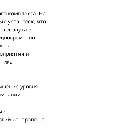
го комплекса. На
х установок, что
в воздуха в
 Одновременно
к на
оприятия и
дника
вышение уровня
омпании.
ии
огий контроля на