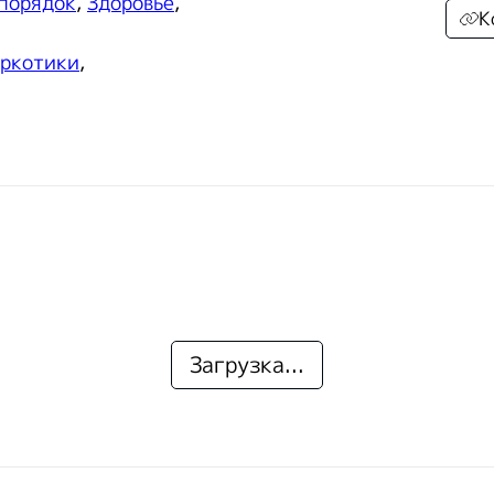
 порядок
,
Здоровье
,
К
ркотики
,
Загрузка...