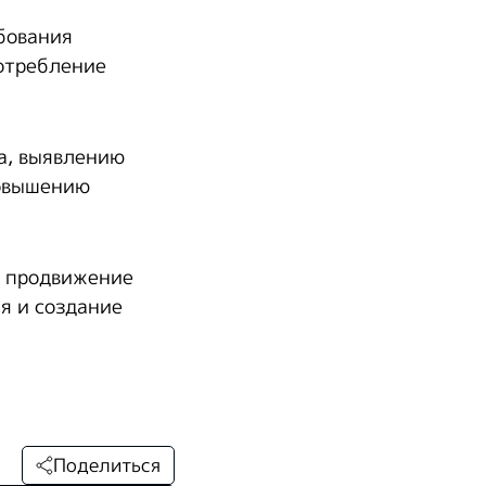
бования
потребление
а, выявлению
повышению
а продвижение
я и создание
Поделиться