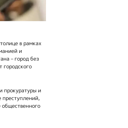
толице в рамках
манией и
ана – город без
т городского
и прокуратуры и
 преступлений,
е общественного