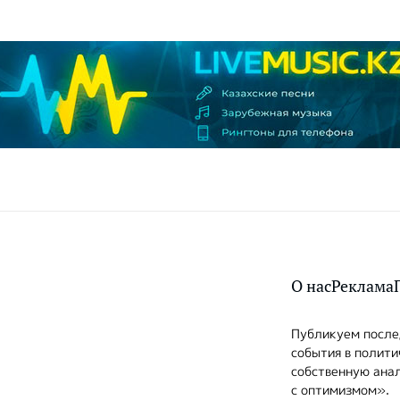
О нас
Реклама
Публикуем послед
события в полити
собственную анал
с оптимизмом».