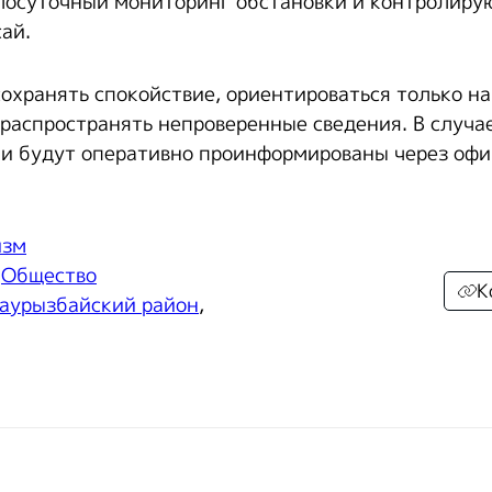
осуточный мониторинг обстановки и контролиру
ай.
охранять спокойствие, ориентироваться только н
распространять непроверенные сведения. В случа
и будут оперативно проинформированы через оф
изм
,
Общество
К
аурызбайский район
,