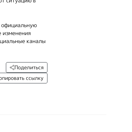
ют ситуацию в
а официальную
е изменения
ициальные каналы
Поделиться
опировать ссылку