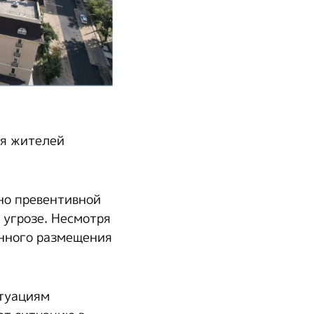
ия жителей
но превентивной
 угрозе. Несмотря
енного размещения
итуациям