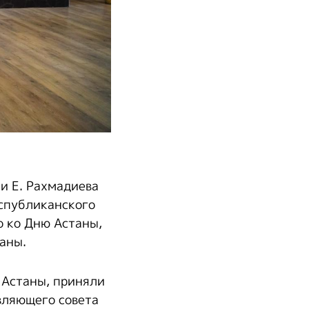
и Е. Рахмадиева
спубликанского
о ко Дню Астаны,
аны.
 Астаны, приняли
вляющего совета