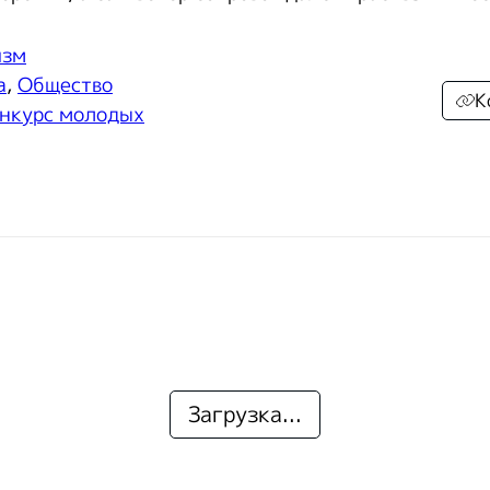
изм
а
,
Общество
К
нкурс молодых
Загрузка...