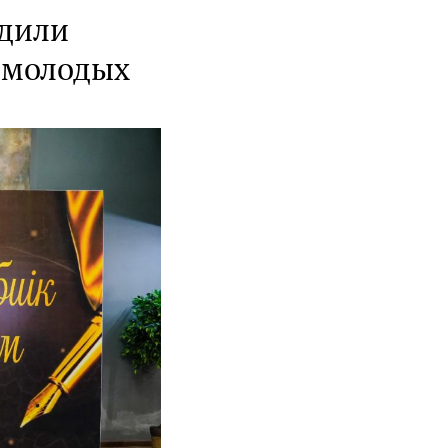
адили
 молодых