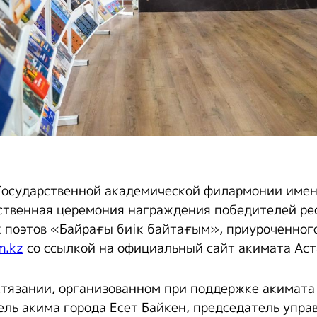
Государственной академической филармонии имен
ственная церемония награждения победителей ре
 поэтов «Байрағы биік байтағым», приуроченног
m.kz
со ссылкой на официальный сайт акимата Аст
стязании, организованном при поддержке акимата
ель акима города Есет Байкен, председатель упра