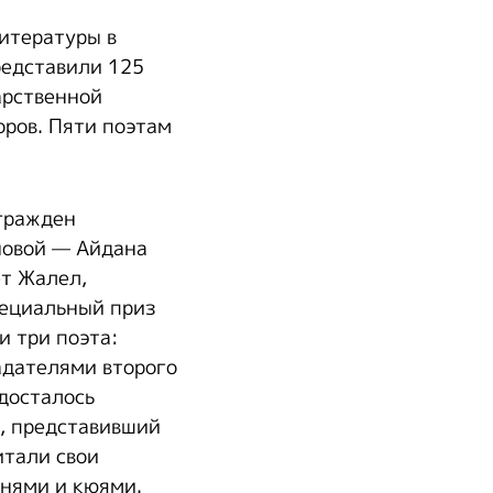
итературы в
редставили 125
арственной
ров. Пяти поэтам
гражден
новой — Айдана
ет Жалел,
пециальный приз
 три поэта:
адателями второго
досталось
, представивший
итали свои
снями и кюями.