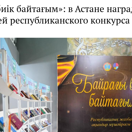
иік байтағым»: в Астане нагр
ей республиканского конкурса