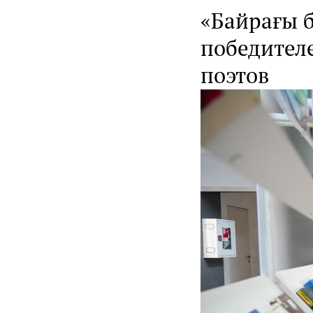
«Байрағы б
победител
поэтов