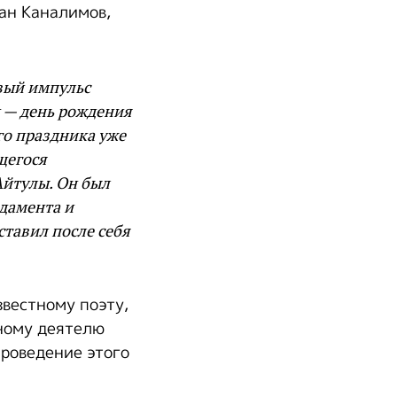
ан Каналимов,
овый импульс
 — день рождения
го праздника уже
щегося
Айтулы. Он был
дамента и
ставил после себя
звестному поэту,
ному деятелю
проведение этого