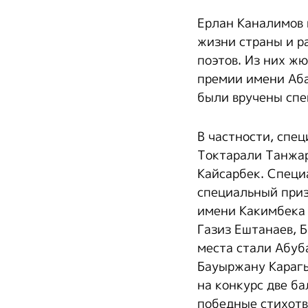
Ерлан Каналимов 
жизни страны и р
поэтов. Из них ж
премии имени Аб
были вручены спе
В частности, спе
Токтарали Танжа
Кайсарбек. Специ
специальный приз
имени Какимбека 
Газиз Ештанаев, 
места стали Абуб
Бауыржану Карагы
на конкурс две б
победные стихотв