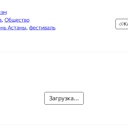
изм
а
,
Общество
К
нь Астаны
,
фестиваль
Загрузка...