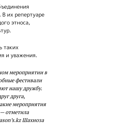
бъединения
 В их репертуаре
ого этноса,
тур.
ь таких
я и уважения.
чном мероприятии в
добные фестивали
яют нашу дружбу.
руг друга,
 такие мероприятия
 — отметила
ason’s.kz Шахноза