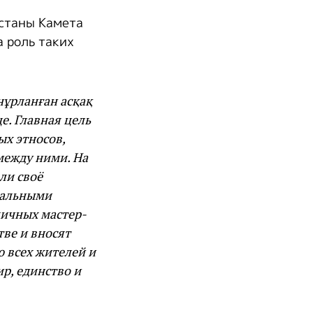
Астаны Камета
 роль таких
нұрланған асқақ
е. Главная цель
ых этносов,
между ними. На
ли своё
нальными
личных мастер-
тве и вносят
 всех жителей и
ир, единство и