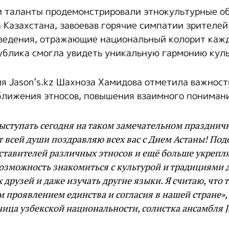
и таланты продемонстрировали этнокультурные о
 Казахстана, завоевав горячие симпатии зрителей.
ведения, отражающие национальный колорит кажд
ублика смогла увидеть уникальную гармонию куль
я Jason’s.kz Шахноза Хамидова отметила важност
ближения этносов, повышения взаимного понимани
выступать сегодня на таком замечательном праздни
т всей души поздравляю всех вас с Днем Астаны! По
ставителей различных этносов и ещё больше укрепл
зможность знакомиться с культурой и традициями д
 друзей и даже изучать другие языки. Я считаю, что
 проявлением единства и согласия в нашей стране»,
ица узбекской национальности, солистка ансамбля J