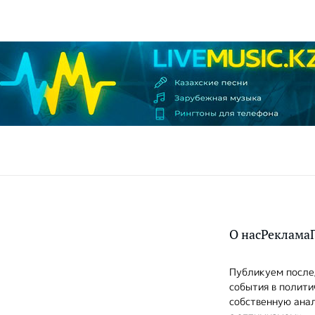
О нас
Реклама
Публикуем послед
события в полити
собственную анал