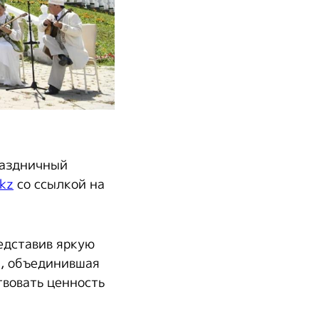
раздничный
kz
со ссылкой на
едставив яркую
а, объединившая
твовать ценность