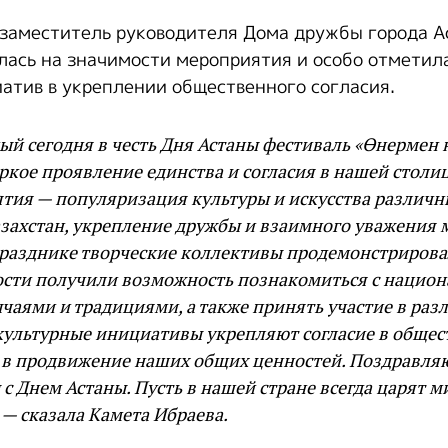
 заместитель руководителя Дома дружбы города 
лась на значимости мероприятия и особо отметила
атив в укреплении общественного согласия.
й сегодня в честь Дня Астаны фестиваль «Өнермен 
яркое проявление единства и согласия в нашей столиц
тия — популяризация культуры и искусства различн
захстан, укрепление дружбы и взаимного уважения 
разднике творческие коллективы продемонстрирова
гости получили возможность познакомиться с нацио
чаями и традициями, а также принять участие в раз
 культурные инициативы укрепляют согласие в общес
 в продвижение наших общих ценностей. Поздравляю
 с Днем Астаны. Пусть в нашей стране всегда царят м
 — сказала Камета Ибраева.