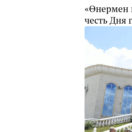
«Өнермен н
честь Дня 