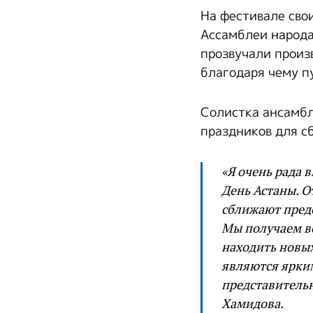
На фестивале сво
Ассамблеи народа
прозвучали произ
благодаря чему п
Солистка ансамбл
праздников для с
«Я очень рада 
День Астаны. О
сближают пред
Мы получаем во
находить новых
являются ярким
представительн
Хамидова.