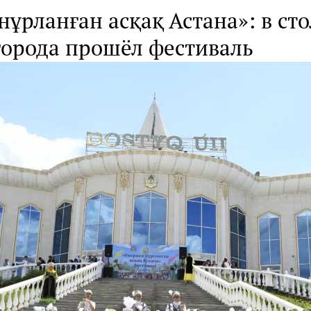
ұрланған асқақ Астана»: в сто
города прошёл фестиваль