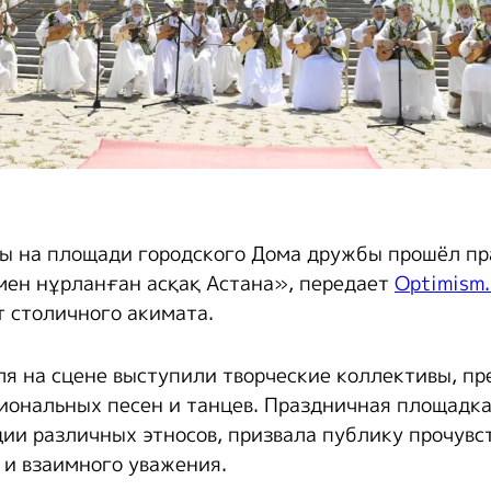
ны на площади городского Дома дружбы прошёл п
ен нұрланған асқақ Астана», передает
Optimism.
 столичного акимата.
ля на сцене выступили творческие коллективы, пр
иональных песен и танцев. Праздничная площадк
ции различных этносов, призвала публику прочувс
 и взаимного уважения.