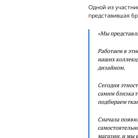
Одной из участни
представившая бре
«Мы представля
Работаем в этн
наших коллекц
дизайном.
Сегодня этност
самим близка т
подбираем ткан
Сначала появил
самостоятельно
магазин, и мы 