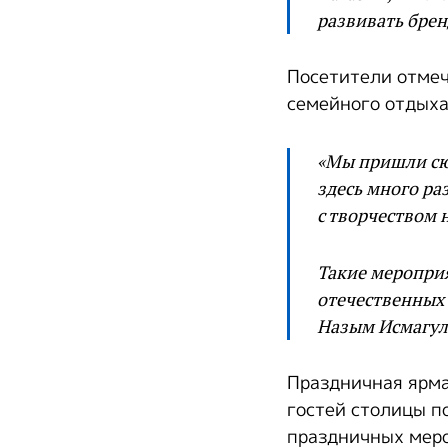
развивать брен
Посетители отмеч
семейного отдыха
«Мы пришли сюд
здесь много ра
с творчеством 
Такие меропри
отечественных
Назым Исмагул
Праздничная ярма
гостей столицы по
праздничных меро