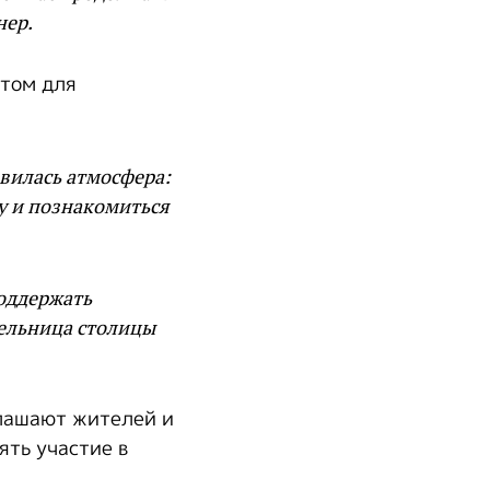
нер.
стом для
вилась атмосфера:
у и познакомиться
оддержать
ельница столицы
глашают жителей и
ять участие в