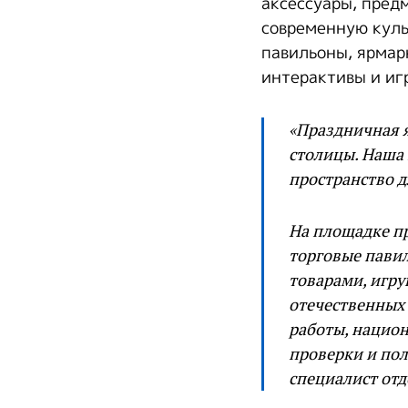
аксессуары, пред
современную куль
павильоны, ярмар
интерактивы и иг
«Праздничная 
столицы. Наша 
пространство д
На площадке пр
торговые павил
товарами, игр
отечественных 
работы, нацио
проверки и пол
специалист от