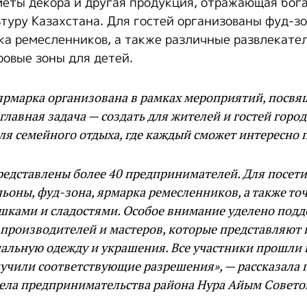
меты декора и другая продукция, отражающая бог
туру Казахстана. Для гостей организованы фуд-зо
ка ремесленников, а также различные развлекате
ровые зоны для детей.
ярмарка организована в рамках мероприятий, посв
главная задача — создать для жителей и гостей горо
ля семейного отдыха, где каждый сможет интересно 
едставлены более 40 предпринимателей. Для посет
ьоны, фуд-зона, ярмарка ремесленников, а также то
ушками и сладостями. Особое внимание уделено под
производителей и мастеров, которые представляют 
нальную одежду и украшения. Все участники прошли
учили соответствующие разрешения», — рассказала 
дела предпринимательства района Нура Айым Совето