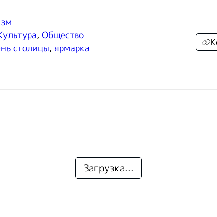
изм
Культура
,
Общество
К
нь столицы
,
ярмарка
Загрузка...