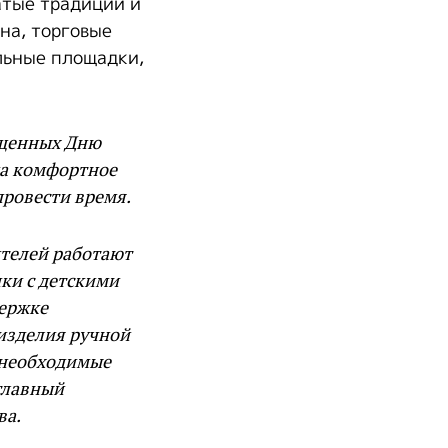
атые традиции и
на, торговые
льные площадки,
ященных Дню
да комфортное
провести время.
ителей работают
чки с детскими
держке
изделия ручной
 необходимые
главный
ва.