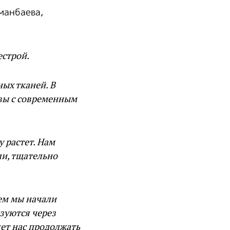
манбаева,
естрой.
ных тканей. В
вы с современным
у растет. Нам
ли, тщательно
ем мы начали
зуются через
яет нас продолжать