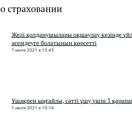
 о страховании
Желі қолданушылары оқшаулау кезінде үйл
әсемдеуге болатынын көрсетті
7 июля 2021 в 13:43
Ұшақпен ыңғайлы, сәтті ұшу үшін 3 қарап
1 июля 2021 в 13:14