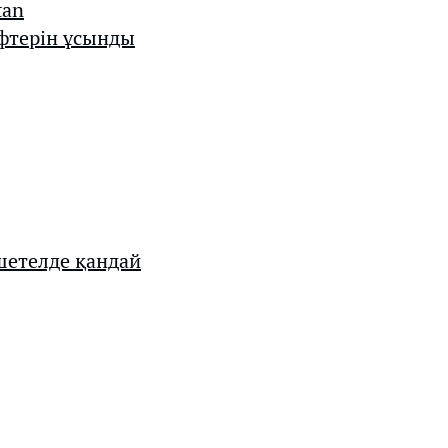
tan
фтерін ұсынды
шетелде қандай