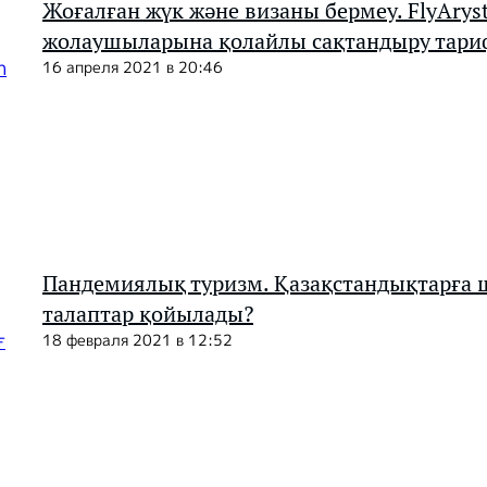
Жоғалған жүк және визаны бермеу. FlyArys
жолаушыларына қолайлы сақтандыру тари
16 апреля 2021 в 20:46
Пандемиялық туризм. Қазақстандықтарға 
талаптар қойылады?
18 февраля 2021 в 12:52