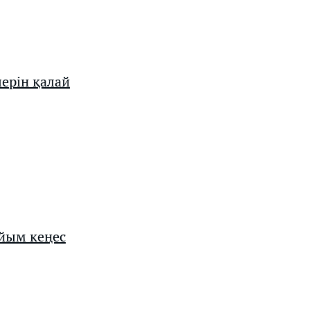
ерін қалай
айым кеңес