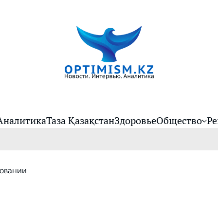
Аналитика
Таза Қазақстан
Здоровье
Общество
Ре
ховании