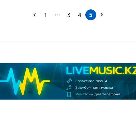
1
…
3
4
5