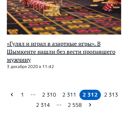
«Гулял и играл в азартные игры». В
Шымкенте нашли без вести пропавшего
мужчину
3 декабря 2020 в 11:42
1
…
2 310
2 311
2 312
2 313
2 314
…
2 558