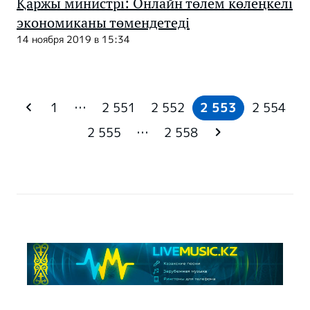
Қаржы министрі: Онлайн төлем көлеңкелі
экономиканы төмендетеді
14 ноября 2019 в 15:34
1
…
2 551
2 552
2 553
2 554
2 555
…
2 558