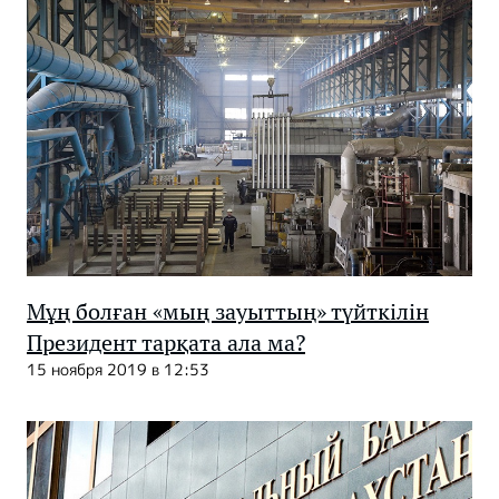
Мұң болған «мың зауыттың» түйткілін
Президент тарқата ала ма?
15 ноября 2019 в 12:53