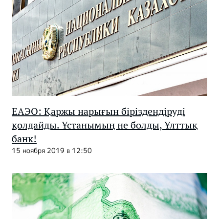
ЕАЭО: Қаржы нарығын біріздендіруді
қолдайды. Ұстанымың не болды, Ұлттық
банк!
15 ноября 2019 в 12:50