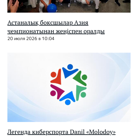
Астаналық боксшылар Азия
чемпионатынан жеңіспен оралды
20 июля 2026 в 10:04
Легенда киберспорта Danil «Molodoy»