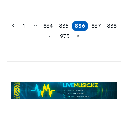
1
…
834
835
836
837
838
…
975