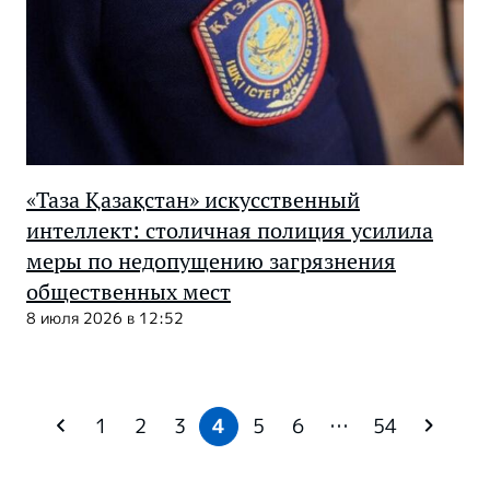
«Таза Қазақстан» искусственный
интеллект: столичная полиция усилила
меры по недопущению загрязнения
общественных мест
8 июля 2026 в 12:52
1
2
3
4
5
6
…
54