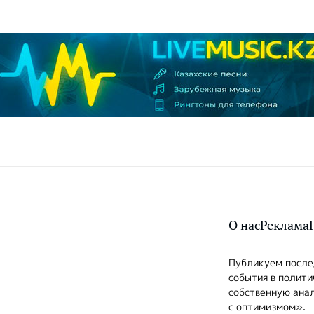
О нас
Реклама
Публикуем послед
события в полити
собственную анал
с оптимизмом».