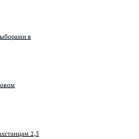
выборами в
ровом
хстанцам 2,5