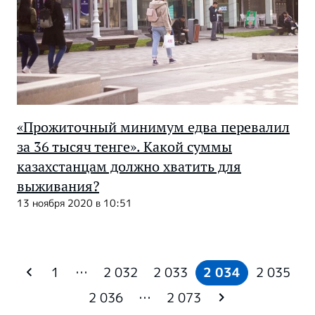
«Прожиточный минимум едва перевалил
за 36 тысяч тенге». Какой суммы
казахстанцам должно хватить для
выживания?
13 ноября 2020 в 10:51
1
…
2 032
2 033
2 034
2 035
2 036
…
2 073