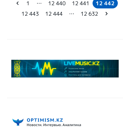
1
…
12 440
12 441
12 442
12 443
12 444
…
12 632