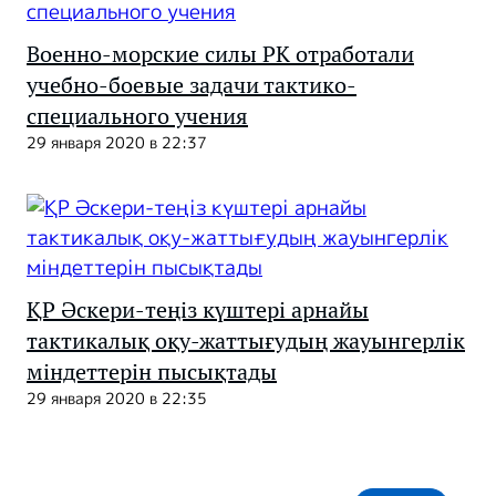
Военно-морские силы РК отработали
учебно-боевые задачи тактико-
специального учения
29 января 2020 в 22:37
ҚР Әскери-теңіз күштері арнайы
тактикалық оқу-жаттығудың жауынгерлік
міндеттерін пысықтады
29 января 2020 в 22:35