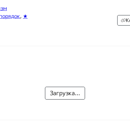
изм
 порядок
,
★
К
Загрузка...