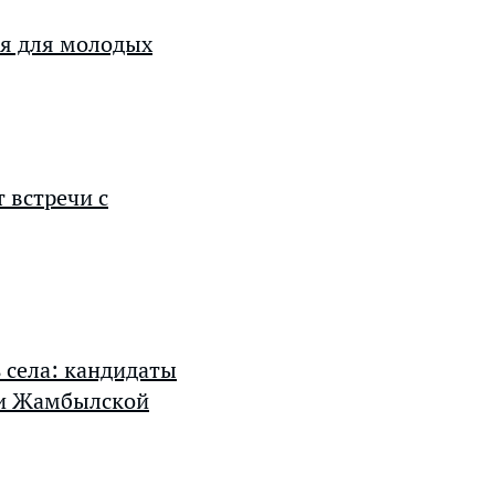
ия для молодых
т встречи с
 села: кандидаты
ми Жамбылской