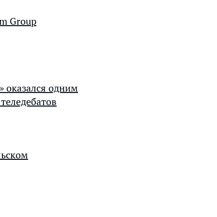
im Group
» оказался одним
 теледебатов
льском