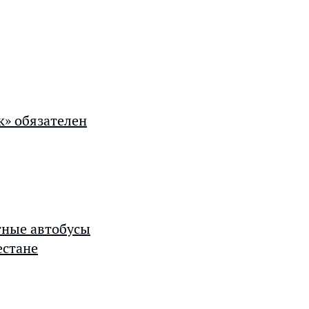
к» обязателен
тные автобусы
естане