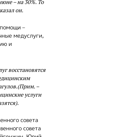
юне – на 30%. То
казал он.
 помощи –
чные медуслуги,
ию и
уг восстановятся
медицинским
гулов.(Прим. –
ицинские услуги
зятся).
енного совета
венного совета
айгенжин, Юрий