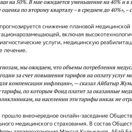
и на 50%. В мае ожидается уменьшение на 40% и в и
оценка по второму кварталу – в среднем до 40%», – с
 прогнозируется снижение плановой медицинской
тационарозамещающей, включая высокотехнологи
иагностические услуги, медицинскую реабилитац
е лечение.
нозам, мы ожидаем, что объемы потребления медусл
годии за счет повышения тарифов на оплату услуг 
для компенсации инфляции», — сказал Айбатыр Жума
 тарифы, по которым Фонд платит за оказанные мед
ликлиникам, на населении эти тарифы никак не отра
 прошло внеочередное онлайн-заседание Обществ
ьного медицинского страхования. В состав Общест
феры здравоохранения Максут Кульжанов, Абай Б