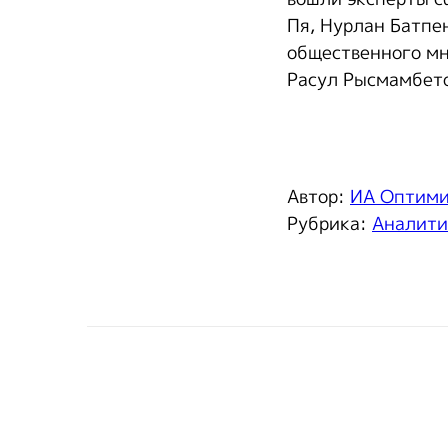
Пя, Нурлан Батпе
общественного мн
Расул Рысмамбето
Автор:
ИА Оптим
Рубрика:
Аналити