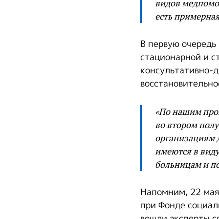
видов медпомощ
есть примерная 
В первую очередь
стационарной и с
консультативно-д
восстановительно
«По нашим прог
во втором полу
организациям 
имеются в виду
больницам и по
Напомним, 22 мая
при Фонде социал
вошли эксперты с