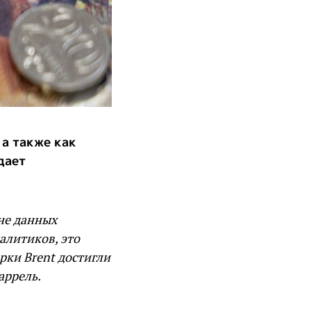
 а также как
дает
не данных
алитиков, это
рки Brent достигли
аррель.