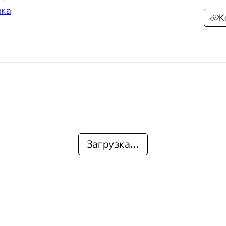
ика
К
Загрузка...