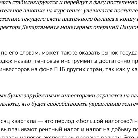
ефть стабилизируются и перейдут в фазу постепенног
тельное влияние на курс тенге: увеличатся поступл
стояние текущего счета платежного баланса к концу 
иректора Департамента монетарных операций Нацио
 по его словам, может также оказать рынок госуд
рдюк назвал тенговые инструменты достаточно п
инвесторов на фоне ГЦБ других стран, так как у к
ых бумаг зарубежными инвесторами отразятся на ва
валюты, что будет способствовать укреплению тенге»
сяц квартала — это период «большой налоговой н
 выплачивают рентный налог и налог на добычу п
уплаты налогов экспортеры продают валюту. Это, 