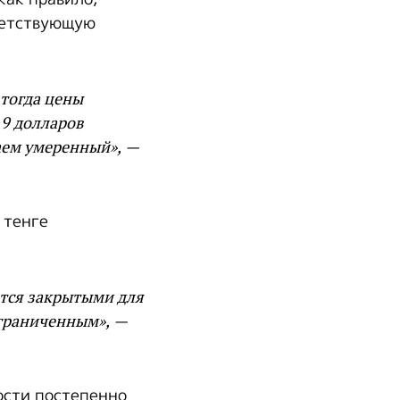
ветствующую
 тогда цены
19 долларов
даем умеренный», —
 тенге
ются закрытыми для
ограниченным», —
ости постепенно