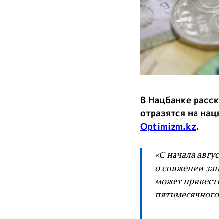
В Нацбанке расска
отразятся на нац
Optimizm.kz
.
«C начала авгу
о снижении зап
может привести
пятимесячного 