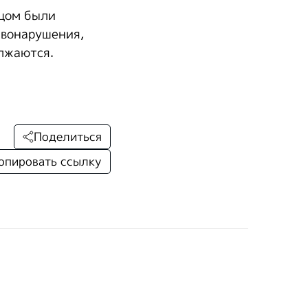
вцом были
авонарушения,
лжаются.
Поделиться
опировать ссылку