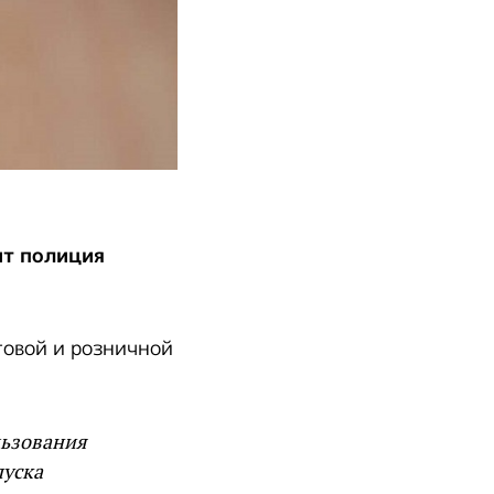
ит полиция
овой и розничной
льзования
пуска