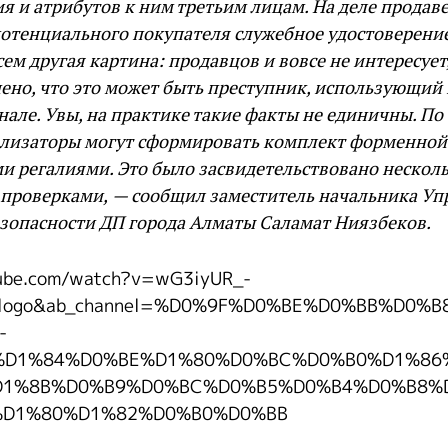
 и атрибутов к ним третьим лицам. На деле продав
потенциального покупателя служебное удостоверени
сем другая картина: продавцов и вовсе не интересует,
ено, что это может быть преступник, использующий
але. Увы, на практике такие факты не единичны. По
ализаторы могут сформировать комплект форменной
и регалиями. Это было засвидетельствовано нескол
проверками, — сообщил заместитель начальника Уп
езопасности ДП города Алматы Саламат Ниязбеков.
ube.com/watch?v=wG3iyUR_-
_logo&ab_channel=%D0%9F%D0%BE%D0%BB%D0%
-
%D1%84%D0%BE%D1%80%D0%BC%D0%B0%D1%86
D1%8B%D0%B9%D0%BC%D0%B5%D0%B4%D0%B8%
%D1%80%D1%82%D0%B0%D0%BB