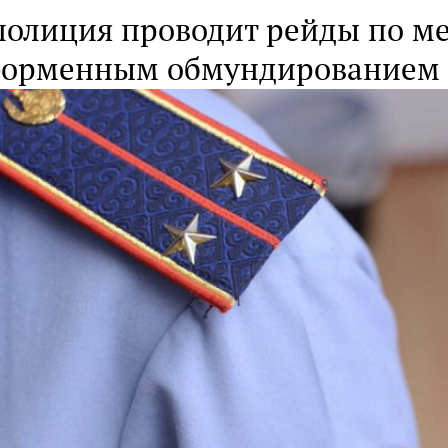
полиция проводит рейды по м
форменным обмундированием