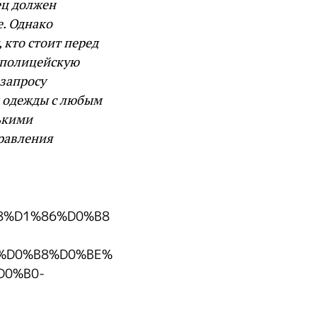
ец должен
е. Однако
 кто стоит перед
 полицейскую
 запросу
 одежды с любым
ькими
равления
B8%D1%86%D0%B8
%D0%B8%D0%BE%
D0%B0-