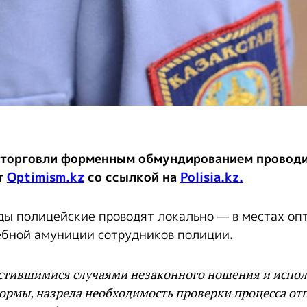
 торговли форменным обмундированием провод
т
Optimism.kz
со ссылкой на
Polisia.kz.
ы полицейские проводят локально — в местах опт
бной амуниции сотрудников полиции.
частившимися случаями незаконного ношения и испо
ормы, назрела необходимость проверки процесса от