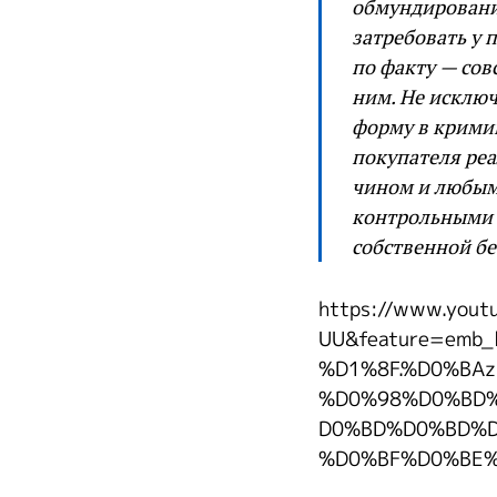
обмундирования
затребовать у 
по факту — сов
ним. Не исключ
форму в кримин
покупателя ре
чином и любым
контрольными 
собственной б
https://www.yout
UU&feature=emb
%D1%8F.%D0%BAz
%D0%98%D0%BD
D0%BD%D0%BD%
%D0%BF%D0%BE