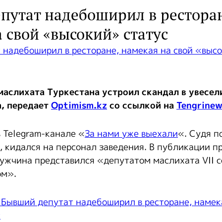
путат надебоширил в рестора
 свой «высокий» статус
маслихата Туркестана устроил скандал в увесе
,
передает
Optimism.kz
со ссылкой на
Tengrinew
в Telegram-канале «
За нами уже выехали
«. Судя п
, кидался на персонал заведения. В публикации п
мужчина представился «депутатом маслихата VII 
ом».