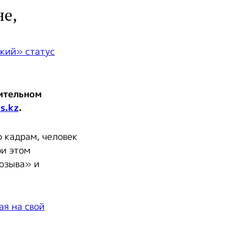
не,
лительном
s.kz
.
о кадрам, человек
ри этом
созыва» и