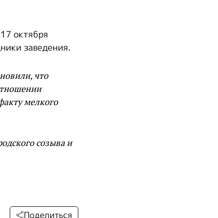
 17 октября
ники заведения.
новили, что
 отношении
факту мелкого
родского созыва и
Поделиться