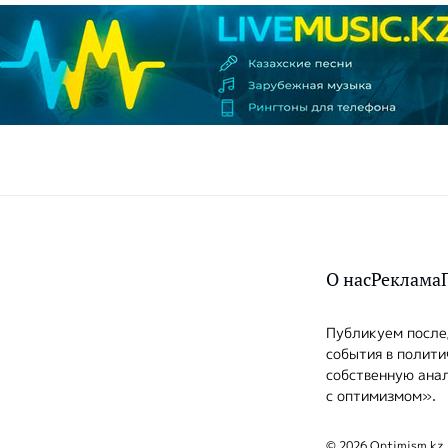
О нас
Реклама
Публикуем послед
события в полити
собственную анал
с оптимизмом».
© 2026 Optimism.kz 