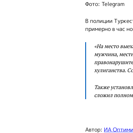
Фото: Telegram
В полиции Туркес
примерно в час н
«На место выех
мужчина, местн
правонарушите
хулиганства. С
Также установл
сложил полномо
Автор:
ИА Оптим